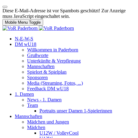
Diese E-Mail-Adresse ist vor Spambots geschützt! Zur Anzeige
muss JavaScript eingeschaltet sein.
Mobile Menu Toggle
N-E-W-S
DM wU18
Willkommen in Paderborn
Grußworte
Unterkünfte & Verpflegung
Mannschaften
Spielort & Spielplan
Sponsoren
Media (Streaming, Fotos, ...)
Feedback DM wU18
1. Damen
News - 1. Damen
Team
Portraits unser Damen 1-Spielerinnen
Mannschaften
Mädchen und Jungen
Mädchen
U12W / VolleyCool