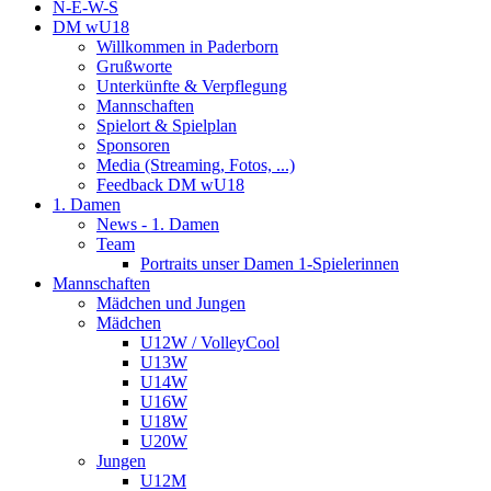
N-E-W-S
DM wU18
Willkommen in Paderborn
Grußworte
Unterkünfte & Verpflegung
Mannschaften
Spielort & Spielplan
Sponsoren
Media (Streaming, Fotos, ...)
Feedback DM wU18
1. Damen
News - 1. Damen
Team
Portraits unser Damen 1-Spielerinnen
Mannschaften
Mädchen und Jungen
Mädchen
U12W / VolleyCool
U13W
U14W
U16W
U18W
U20W
Jungen
U12M