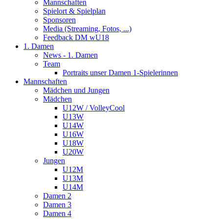
Mannschaften
Spielort & Spielplan
Sponsoren
Media (Streaming, Fotos, ...)
Feedback DM wU18
1. Damen
News - 1. Damen
Team
Portraits unser Damen 1-Spielerinnen
Mannschaften
Mädchen und Jungen
Mädchen
U12W / VolleyCool
U13W
U14W
U16W
U18W
U20W
Jungen
U12M
U13M
U14M
Damen 2
Damen 3
Damen 4