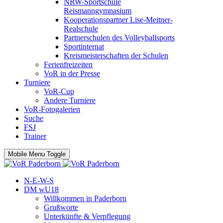
NRW-Sportschule
Reismanngymnasium
Kooperationspartner Lise-Meitner-
Realschule
Partnerschulen des Volleyballsports
Sportinternat
Kreismeisterschaften der Schulen
Ferienfreizeiten
VoR in der Presse
Turniere
VoR-Cup
Andere Turniere
VoR-Fotogalerien
Suche
FSJ
Trainer
Mobile Menu Toggle
N-E-W-S
DM wU18
Willkommen in Paderborn
Grußworte
Unterkünfte & Verpflegung