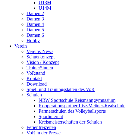
U13M
U14M
Damen 2
Damen 3
Damen 4
Damen 5
Damen 6
Hobby
Verein
Vereins-News
Schutzkonzept
Vision / Konzept
Trainer*innen
VoRstand
Kontakt
Download
Spiel- und Trainingsstätten des VoR
Schulen
NRW-Sportschule Reismanngymnasium
Kooperationspartner Lise-Meitner-Realschule
Partnerschulen des Volleyballsports
Sportinternat
Kreismeisterschaften der Schulen
Ferienfreizeiten
VoR in der Presse