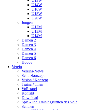
U13W
U14W
U16W
U18W
U20W
Jungen
U12M
U13M
U14M
Damen 2
Damen 3
Damen 4
Damen 5
Damen 6
Hobby
Verein
Vereins-News
Schutzkonzept
Vision / Konzept
Trainer*innen
VoRstand
Kontakt
Download
Spiel- und Trainingsstätten des VoR
Schulen