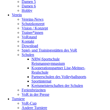
Damen 5
Damen 6
Hobby
Verein
Vereins-News
Schutzkonzept
Vision / Konzept
Trainer*innen
VoRstand
Kontakt
Download
Spiel- und Trainingsstätten des VoR
Schulen
NRW-Sportschule
Reismanngymnasium
Kooperationspartner Lise-Meitner-
Realschule
Partnerschulen des Volleyballsports
Sportinternat
Kreismeisterschaften der Schulen
Ferienfreizeiten
VoR in der Presse
Turniere
VoR-Cup
Andere Turniere