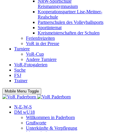
NRW-Sportschule
Reismanngymnasium
Kooperationspartner Lise-Meitner-
Realschule
Partnerschulen des Volleyballsports
Sportinternat
Kreismeisterschaften der Schulen
Ferienfreizeiten
VoR in der Presse
Turniere
VoR-Cup
Andere Turniere
VoR-Fotogalerien
Suche
FSJ
Trainer
Mobile Menu Toggle
N-E-W-S
DM wU18
Willkommen in Paderborn
Grußworte
Unterkünfte & Verpflegung