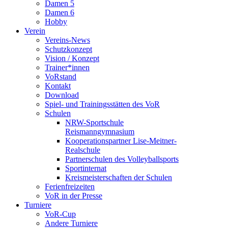
Damen 5
Damen 6
Hobby
Verein
Vereins-News
Schutzkonzept
Vision / Konzept
Trainer*innen
VoRstand
Kontakt
Download
Spiel- und Trainingsstätten des VoR
Schulen
NRW-Sportschule
Reismanngymnasium
Kooperationspartner Lise-Meitner-
Realschule
Partnerschulen des Volleyballsports
Sportinternat
Kreismeisterschaften der Schulen
Ferienfreizeiten
VoR in der Presse
Turniere
VoR-Cup
Andere Turniere