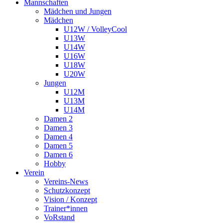
Mannschaften
Mädchen und Jungen
Mädchen
U12W / VolleyCool
U13W
U14W
U16W
U18W
U20W
Jungen
U12M
U13M
U14M
Damen 2
Damen 3
Damen 4
Damen 5
Damen 6
Hobby
Verein
Vereins-News
Schutzkonzept
Vision / Konzept
Trainer*innen
VoRstand