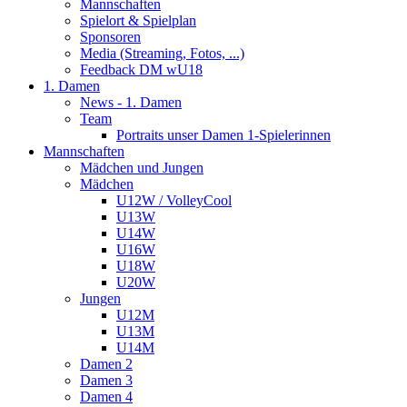
Mannschaften
Spielort & Spielplan
Sponsoren
Media (Streaming, Fotos, ...)
Feedback DM wU18
1. Damen
News - 1. Damen
Team
Portraits unser Damen 1-Spielerinnen
Mannschaften
Mädchen und Jungen
Mädchen
U12W / VolleyCool
U13W
U14W
U16W
U18W
U20W
Jungen
U12M
U13M
U14M
Damen 2
Damen 3
Damen 4