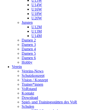
U13W
U14W
U16W
U18W
U20W
Jungen
U12M
U13M
U14M
Damen 2
Damen 3
Damen 4
Damen 5
Damen 6
Hobby
Verein
Vereins-News
Schutzkonzept
Vision / Konzept
Trainer*innen
VoRstand
Kontakt
Download
Spiel- und Trainingsstätten des VoR
Schulen