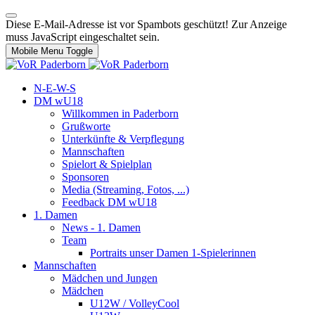
Diese E-Mail-Adresse ist vor Spambots geschützt! Zur Anzeige
muss JavaScript eingeschaltet sein.
Mobile Menu Toggle
N-E-W-S
DM wU18
Willkommen in Paderborn
Grußworte
Unterkünfte & Verpflegung
Mannschaften
Spielort & Spielplan
Sponsoren
Media (Streaming, Fotos, ...)
Feedback DM wU18
1. Damen
News - 1. Damen
Team
Portraits unser Damen 1-Spielerinnen
Mannschaften
Mädchen und Jungen
Mädchen
U12W / VolleyCool