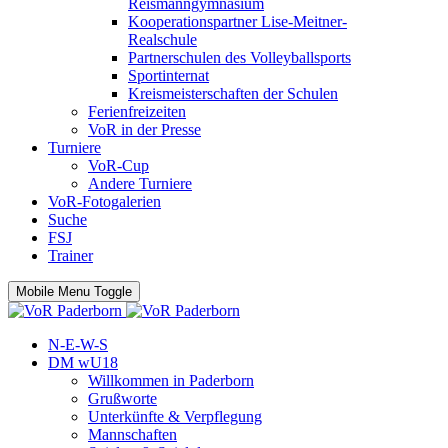
Reismanngymnasium
Kooperationspartner Lise-Meitner-
Realschule
Partnerschulen des Volleyballsports
Sportinternat
Kreismeisterschaften der Schulen
Ferienfreizeiten
VoR in der Presse
Turniere
VoR-Cup
Andere Turniere
VoR-Fotogalerien
Suche
FSJ
Trainer
Mobile Menu Toggle
N-E-W-S
DM wU18
Willkommen in Paderborn
Grußworte
Unterkünfte & Verpflegung
Mannschaften