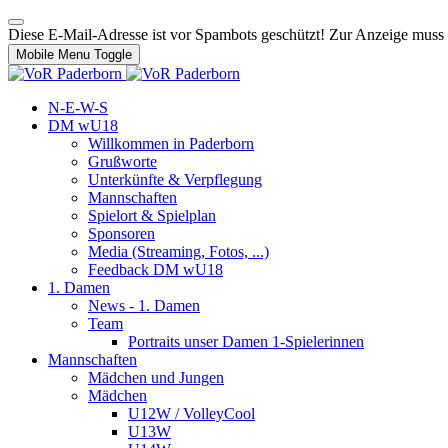
Diese E-Mail-Adresse ist vor Spambots geschützt! Zur Anzeige muss J
Mobile Menu Toggle
N-E-W-S
DM wU18
Willkommen in Paderborn
Grußworte
Unterkünfte & Verpflegung
Mannschaften
Spielort & Spielplan
Sponsoren
Media (Streaming, Fotos, ...)
Feedback DM wU18
1. Damen
News - 1. Damen
Team
Portraits unser Damen 1-Spielerinnen
Mannschaften
Mädchen und Jungen
Mädchen
U12W / VolleyCool
U13W