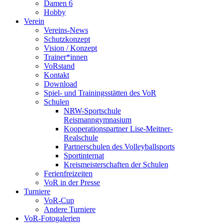
Damen 6
Hobby
Verein
Vereins-News
Schutzkonzept
Vision / Konzept
Trainer*innen
VoRstand
Kontakt
Download
Spiel- und Trainingsstätten des VoR
Schulen
NRW-Sportschule
Reismanngymnasium
Kooperationspartner Lise-Meitner-
Realschule
Partnerschulen des Volleyballsports
Sportinternat
Kreismeisterschaften der Schulen
Ferienfreizeiten
VoR in der Presse
Turniere
VoR-Cup
Andere Turniere
VoR-Fotogalerien