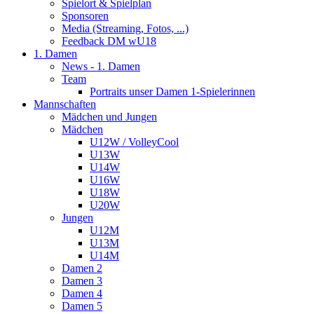
Spielort & Spielplan
Sponsoren
Media (Streaming, Fotos, ...)
Feedback DM wU18
1. Damen
News - 1. Damen
Team
Portraits unser Damen 1-Spielerinnen
Mannschaften
Mädchen und Jungen
Mädchen
U12W / VolleyCool
U13W
U14W
U16W
U18W
U20W
Jungen
U12M
U13M
U14M
Damen 2
Damen 3
Damen 4
Damen 5