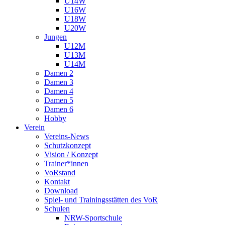
U14W
U16W
U18W
U20W
Jungen
U12M
U13M
U14M
Damen 2
Damen 3
Damen 4
Damen 5
Damen 6
Hobby
Verein
Vereins-News
Schutzkonzept
Vision / Konzept
Trainer*innen
VoRstand
Kontakt
Download
Spiel- und Trainingsstätten des VoR
Schulen
NRW-Sportschule