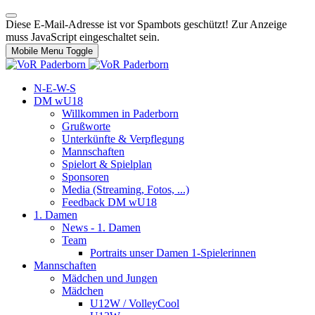
Diese E-Mail-Adresse ist vor Spambots geschützt! Zur Anzeige
muss JavaScript eingeschaltet sein.
Mobile Menu Toggle
N-E-W-S
DM wU18
Willkommen in Paderborn
Grußworte
Unterkünfte & Verpflegung
Mannschaften
Spielort & Spielplan
Sponsoren
Media (Streaming, Fotos, ...)
Feedback DM wU18
1. Damen
News - 1. Damen
Team
Portraits unser Damen 1-Spielerinnen
Mannschaften
Mädchen und Jungen
Mädchen
U12W / VolleyCool