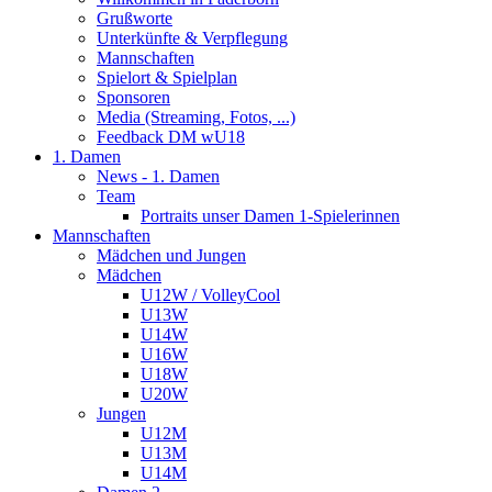
Grußworte
Unterkünfte & Verpflegung
Mannschaften
Spielort & Spielplan
Sponsoren
Media (Streaming, Fotos, ...)
Feedback DM wU18
1. Damen
News - 1. Damen
Team
Portraits unser Damen 1-Spielerinnen
Mannschaften
Mädchen und Jungen
Mädchen
U12W / VolleyCool
U13W
U14W
U16W
U18W
U20W
Jungen
U12M
U13M
U14M