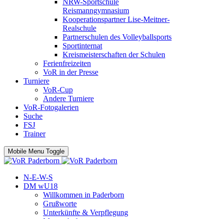
NRW-Sportschule
Reismanngymnasium
Kooperationspartner Lise-Meitner-
Realschule
Partnerschulen des Volleyballsports
Sportinternat
Kreismeisterschaften der Schulen
Ferienfreizeiten
VoR in der Presse
Turniere
VoR-Cup
Andere Turniere
VoR-Fotogalerien
Suche
FSJ
Trainer
Mobile Menu Toggle
N-E-W-S
DM wU18
Willkommen in Paderborn
Grußworte
Unterkünfte & Verpflegung