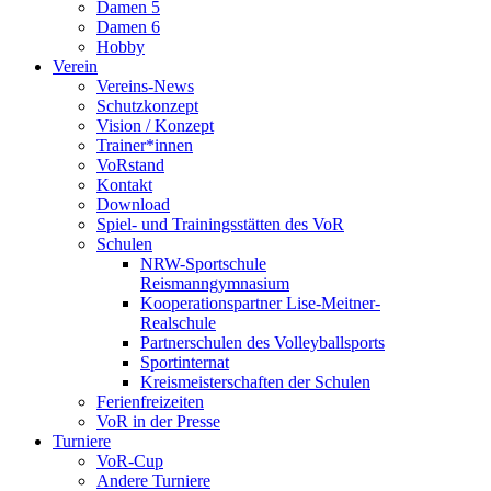
Damen 5
Damen 6
Hobby
Verein
Vereins-News
Schutzkonzept
Vision / Konzept
Trainer*innen
VoRstand
Kontakt
Download
Spiel- und Trainingsstätten des VoR
Schulen
NRW-Sportschule
Reismanngymnasium
Kooperationspartner Lise-Meitner-
Realschule
Partnerschulen des Volleyballsports
Sportinternat
Kreismeisterschaften der Schulen
Ferienfreizeiten
VoR in der Presse
Turniere
VoR-Cup
Andere Turniere