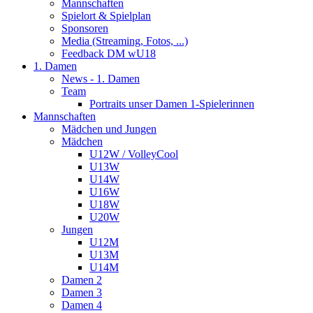
Mannschaften
Spielort & Spielplan
Sponsoren
Media (Streaming, Fotos, ...)
Feedback DM wU18
1. Damen
News - 1. Damen
Team
Portraits unser Damen 1-Spielerinnen
Mannschaften
Mädchen und Jungen
Mädchen
U12W / VolleyCool
U13W
U14W
U16W
U18W
U20W
Jungen
U12M
U13M
U14M
Damen 2
Damen 3
Damen 4