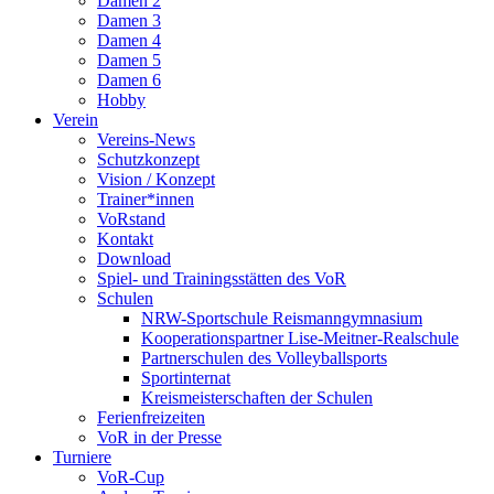
Damen 2
Damen 3
Damen 4
Damen 5
Damen 6
Hobby
Verein
Vereins-News
Schutzkonzept
Vision / Konzept
Trainer*innen
VoRstand
Kontakt
Download
Spiel- und Trainingsstätten des VoR
Schulen
NRW-Sportschule Reismanngymnasium
Kooperationspartner Lise-Meitner-Realschule
Partnerschulen des Volleyballsports
Sportinternat
Kreismeisterschaften der Schulen
Ferienfreizeiten
VoR in der Presse
Turniere
VoR-Cup