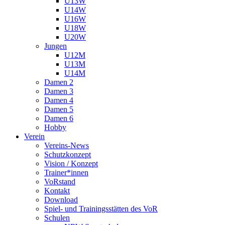
U13W
U14W
U16W
U18W
U20W
Jungen
U12M
U13M
U14M
Damen 2
Damen 3
Damen 4
Damen 5
Damen 6
Hobby
Verein
Vereins-News
Schutzkonzept
Vision / Konzept
Trainer*innen
VoRstand
Kontakt
Download
Spiel- und Trainingsstätten des VoR
Schulen