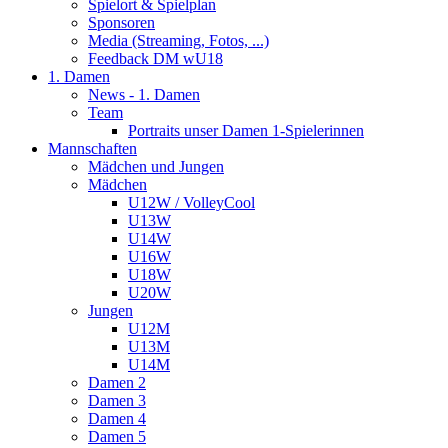
Spielort & Spielplan
Sponsoren
Media (Streaming, Fotos, ...)
Feedback DM wU18
1. Damen
News - 1. Damen
Team
Portraits unser Damen 1-Spielerinnen
Mannschaften
Mädchen und Jungen
Mädchen
U12W / VolleyCool
U13W
U14W
U16W
U18W
U20W
Jungen
U12M
U13M
U14M
Damen 2
Damen 3
Damen 4
Damen 5