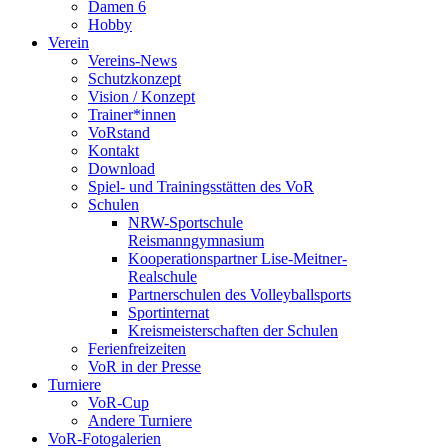
Damen 6
Hobby
Verein
Vereins-News
Schutzkonzept
Vision / Konzept
Trainer*innen
VoRstand
Kontakt
Download
Spiel- und Trainingsstätten des VoR
Schulen
NRW-Sportschule
Reismanngymnasium
Kooperationspartner Lise-Meitner-
Realschule
Partnerschulen des Volleyballsports
Sportinternat
Kreismeisterschaften der Schulen
Ferienfreizeiten
VoR in der Presse
Turniere
VoR-Cup
Andere Turniere
VoR-Fotogalerien