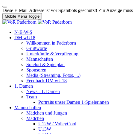
Diese E-Mail-Adresse ist vor Spambots geschützt! Zur Anzeige muss J
Mobile Menu Toggle
N-E-W-S
DM wU18
Willkommen in Paderborn
Grußworte
Unterkünfte & Verpflegung
Mannschaften
Spielort & Spielplan
Sponsoren
Media (Streaming, Fotos, ...)
Feedback DM wU18
1. Damen
News - 1. Damen
Team
Portraits unser Damen 1-Spielerinnen
Mannschaften
Mädchen und Jungen
Mädchen
U12W / VolleyCool
U13W