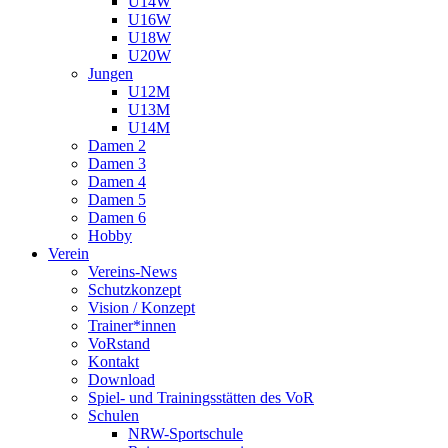
U14W
U16W
U18W
U20W
Jungen
U12M
U13M
U14M
Damen 2
Damen 3
Damen 4
Damen 5
Damen 6
Hobby
Verein
Vereins-News
Schutzkonzept
Vision / Konzept
Trainer*innen
VoRstand
Kontakt
Download
Spiel- und Trainingsstätten des VoR
Schulen
NRW-Sportschule