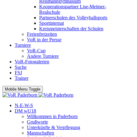
Reismanngymnasium
Kooperationspartner Lise-Meitner-
Realschule
Partnerschulen des Volleyballsports
Sportinternat
Kreismeisterschaften der Schulen
Ferienfreizeiten
VoR in der Presse
Turniere
VoR-Cup
Andere Turniere
VoR-Fotogalerien
Suche
FSJ
Trainer
Mobile Menu Toggle
N-E-W-S
DM wU18
Willkommen in Paderborn
Grußworte
Unterkünfte & Verpflegung
Mannschaften