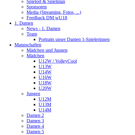
Spielort & Spielplan
Sponsoren
Media (Streaming, Fotos, ...)
Feedback DM wU18
1. Damen
News - 1. Damen
Team
Portraits unser Damen 1-Spielerinnen
Mannschaften
Mädchen und Jungen
Mädchen
U12W / VolleyCool
U13W
U14W
U16W
U18W
U20W
Jungen
U12M
U13M
U14M
Damen 2
Damen 3
Damen 4
Damen 5