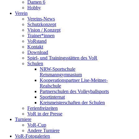
Damen 6
Hobby
Verein
Vereins-News
Schutzkonzept
Vision / Konzept
Trainer*innen
VoRstand
Kontakt
Download
Spiel- und Trainingsstätten des VoR
Schulen
NRW-Sportschule
Reismanngymnasium
Kooperationspartner Lise-Meitner-
Realschule
Partnerschulen des Volleyballsports
Sportinternat
Kreismeisterschaften der Schulen
Ferienfreizeiten
VoR in der Presse
Turniere
VoR-Cup
Andere Turniere
VoR-Fotogalerien