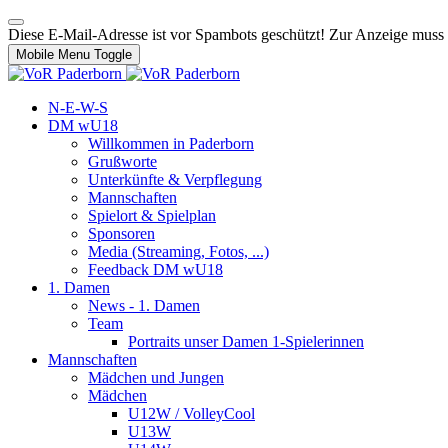
Diese E-Mail-Adresse ist vor Spambots geschützt! Zur Anzeige muss J
Mobile Menu Toggle
N-E-W-S
DM wU18
Willkommen in Paderborn
Grußworte
Unterkünfte & Verpflegung
Mannschaften
Spielort & Spielplan
Sponsoren
Media (Streaming, Fotos, ...)
Feedback DM wU18
1. Damen
News - 1. Damen
Team
Portraits unser Damen 1-Spielerinnen
Mannschaften
Mädchen und Jungen
Mädchen
U12W / VolleyCool
U13W