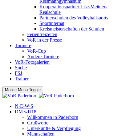
Reismanngymnasium
Kooperationspartner Lise-Meitner-
Realschule
Partnerschulen des Volleyballsports
Sportinternat
Kreismeisterschaften der Schulen
Ferienfreizeiten
VoR in der Presse
Turniere
VoR-Cup
Andere Turniere
VoR-Fotogalerien
Suche
FSJ
Trainer
Mobile Menu Toggle
N-E-W-S
DM wU18
Willkommen in Paderborn
Grußworte
Unterkünfte & Verpflegung
Mannschaften