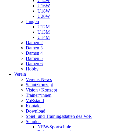
U14W
U16W
U18W
U20W
Jungen
U12M
U13M
U14M
Damen 2
Damen 3
Damen 4
Damen 5
Damen 6
Hobby
Verein
Vereins-News
Schutzkonzept
Vision / Konzept
Trainer*innen
VoRstand
Kontakt
Download
Spiel- und Trainingsstätten des VoR
Schulen
NRW-Sportschule