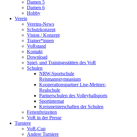
Damen 5
Damen 6
Hobby
Verein
Vereins-News
Schutzkonzept
Vision / Konzept
Trainer*innen
VoRstand
Kontakt
Download
Spiel- und Trainingsstätten des VoR
Schulen
NRW-Sportschule
Reismanngymnasium
Kooperationspartner Lise-Meitner-
Realschule
Partnerschulen des Volleyballsports
Sportinternat
Kreismeisterschaften der Schulen
Ferienfreizeiten
VoR in der Presse
Turniere
VoR-Cup
Andere Turniere