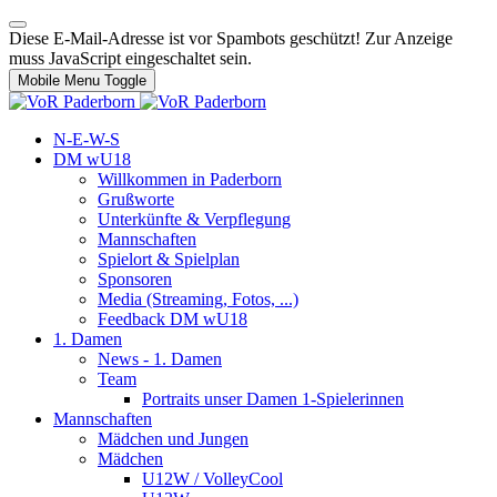
Diese E-Mail-Adresse ist vor Spambots geschützt! Zur Anzeige
muss JavaScript eingeschaltet sein.
Mobile Menu Toggle
N-E-W-S
DM wU18
Willkommen in Paderborn
Grußworte
Unterkünfte & Verpflegung
Mannschaften
Spielort & Spielplan
Sponsoren
Media (Streaming, Fotos, ...)
Feedback DM wU18
1. Damen
News - 1. Damen
Team
Portraits unser Damen 1-Spielerinnen
Mannschaften
Mädchen und Jungen
Mädchen
U12W / VolleyCool