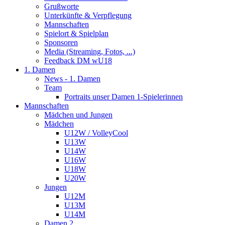
Grußworte
Unterkünfte & Verpflegung
Mannschaften
Spielort & Spielplan
Sponsoren
Media (Streaming, Fotos, ...)
Feedback DM wU18
1. Damen
News - 1. Damen
Team
Portraits unser Damen 1-Spielerinnen
Mannschaften
Mädchen und Jungen
Mädchen
U12W / VolleyCool
U13W
U14W
U16W
U18W
U20W
Jungen
U12M
U13M
U14M
Damen 2