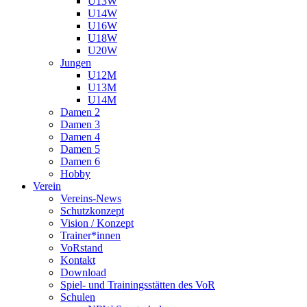
U13W
U14W
U16W
U18W
U20W
Jungen
U12M
U13M
U14M
Damen 2
Damen 3
Damen 4
Damen 5
Damen 6
Hobby
Verein
Vereins-News
Schutzkonzept
Vision / Konzept
Trainer*innen
VoRstand
Kontakt
Download
Spiel- und Trainingsstätten des VoR
Schulen