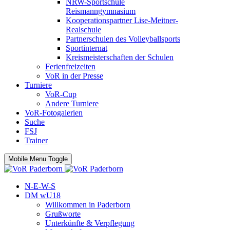
NRW-Sportschule
Reismanngymnasium
Kooperationspartner Lise-Meitner-
Realschule
Partnerschulen des Volleyballsports
Sportinternat
Kreismeisterschaften der Schulen
Ferienfreizeiten
VoR in der Presse
Turniere
VoR-Cup
Andere Turniere
VoR-Fotogalerien
Suche
FSJ
Trainer
Mobile Menu Toggle
N-E-W-S
DM wU18
Willkommen in Paderborn
Grußworte
Unterkünfte & Verpflegung