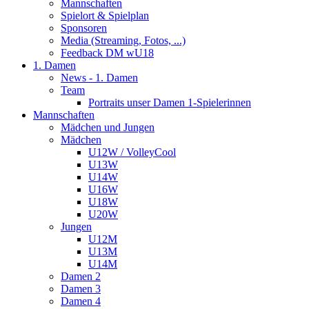
Mannschaften
Spielort & Spielplan
Sponsoren
Media (Streaming, Fotos, ...)
Feedback DM wU18
1. Damen
News - 1. Damen
Team
Portraits unser Damen 1-Spielerinnen
Mannschaften
Mädchen und Jungen
Mädchen
U12W / VolleyCool
U13W
U14W
U16W
U18W
U20W
Jungen
U12M
U13M
U14M
Damen 2
Damen 3
Damen 4