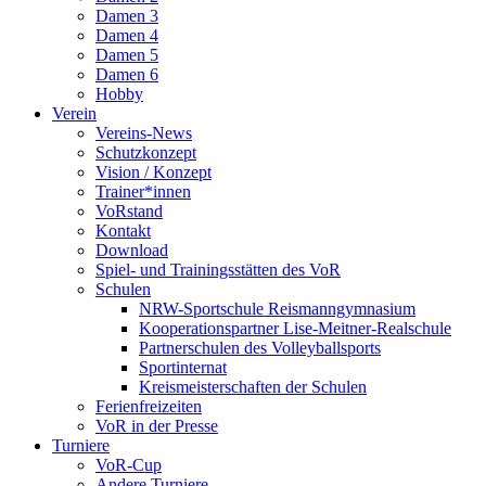
Damen 3
Damen 4
Damen 5
Damen 6
Hobby
Verein
Vereins-News
Schutzkonzept
Vision / Konzept
Trainer*innen
VoRstand
Kontakt
Download
Spiel- und Trainingsstätten des VoR
Schulen
NRW-Sportschule Reismanngymnasium
Kooperationspartner Lise-Meitner-Realschule
Partnerschulen des Volleyballsports
Sportinternat
Kreismeisterschaften der Schulen
Ferienfreizeiten
VoR in der Presse
Turniere
VoR-Cup
Andere Turniere