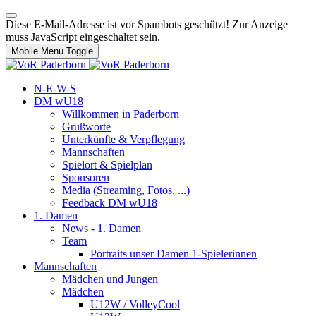
Diese E-Mail-Adresse ist vor Spambots geschützt! Zur Anzeige
muss JavaScript eingeschaltet sein.
Mobile Menu Toggle
N-E-W-S
DM wU18
Willkommen in Paderborn
Grußworte
Unterkünfte & Verpflegung
Mannschaften
Spielort & Spielplan
Sponsoren
Media (Streaming, Fotos, ...)
Feedback DM wU18
1. Damen
News - 1. Damen
Team
Portraits unser Damen 1-Spielerinnen
Mannschaften
Mädchen und Jungen
Mädchen
U12W / VolleyCool