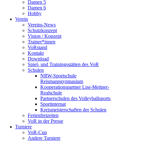
Damen 5
Damen 6
Hobby
Verein
Vereins-News
Schutzkonzept
Vision / Konzept
Trainer*innen
VoRstand
Kontakt
Download
Spiel- und Trainingsstätten des VoR
Schulen
NRW-Sportschule
Reismanngymnasium
Kooperationspartner Lise-Meitner-
Realschule
Partnerschulen des Volleyballsports
Sportinternat
Kreismeisterschaften der Schulen
Ferienfreizeiten
VoR in der Presse
Turniere
VoR-Cup
Andere Turniere