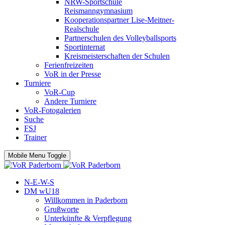
NRW-Sportschule
Reismanngymnasium
Kooperationspartner Lise-Meitner-
Realschule
Partnerschulen des Volleyballsports
Sportinternat
Kreismeisterschaften der Schulen
Ferienfreizeiten
VoR in der Presse
Turniere
VoR-Cup
Andere Turniere
VoR-Fotogalerien
Suche
FSJ
Trainer
Mobile Menu Toggle
N-E-W-S
DM wU18
Willkommen in Paderborn
Grußworte
Unterkünfte & Verpflegung