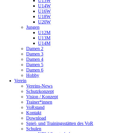
U13W
U14W
U16W
U18W
U20W
Jungen
U12M
U13M
U14M
Damen 2
Damen 3
Damen 4
Damen 5
Damen 6
Hobby
Verein
Vereins-News
Schutzkonzept
Vision / Konzept
Trainer*innen
VoRstand
Kontakt
Download
Spiel- und Trainingsstätten des VoR
Schulen