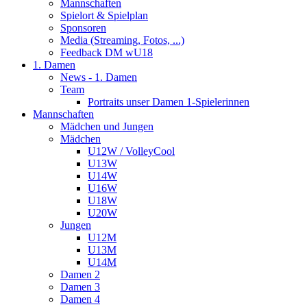
Mannschaften
Spielort & Spielplan
Sponsoren
Media (Streaming, Fotos, ...)
Feedback DM wU18
1. Damen
News - 1. Damen
Team
Portraits unser Damen 1-Spielerinnen
Mannschaften
Mädchen und Jungen
Mädchen
U12W / VolleyCool
U13W
U14W
U16W
U18W
U20W
Jungen
U12M
U13M
U14M
Damen 2
Damen 3
Damen 4