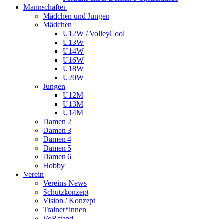
Mannschaften
Mädchen und Jungen
Mädchen
U12W / VolleyCool
U13W
U14W
U16W
U18W
U20W
Jungen
U12M
U13M
U14M
Damen 2
Damen 3
Damen 4
Damen 5
Damen 6
Hobby
Verein
Vereins-News
Schutzkonzept
Vision / Konzept
Trainer*innen
VoRstand