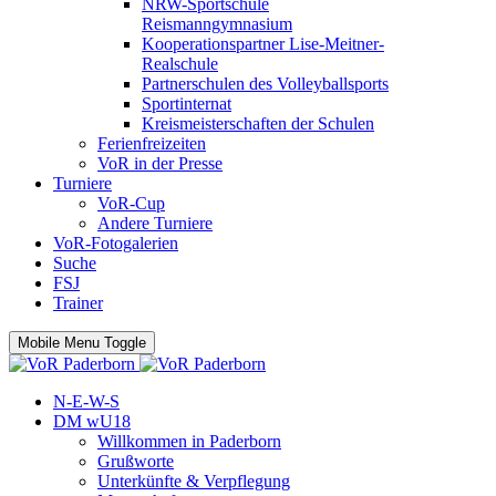
NRW-Sportschule
Reismanngymnasium
Kooperationspartner Lise-Meitner-
Realschule
Partnerschulen des Volleyballsports
Sportinternat
Kreismeisterschaften der Schulen
Ferienfreizeiten
VoR in der Presse
Turniere
VoR-Cup
Andere Turniere
VoR-Fotogalerien
Suche
FSJ
Trainer
Mobile Menu Toggle
N-E-W-S
DM wU18
Willkommen in Paderborn
Grußworte
Unterkünfte & Verpflegung