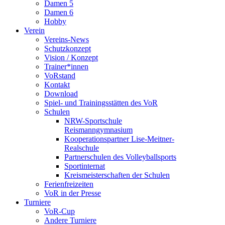
Damen 5
Damen 6
Hobby
Verein
Vereins-News
Schutzkonzept
Vision / Konzept
Trainer*innen
VoRstand
Kontakt
Download
Spiel- und Trainingsstätten des VoR
Schulen
NRW-Sportschule
Reismanngymnasium
Kooperationspartner Lise-Meitner-
Realschule
Partnerschulen des Volleyballsports
Sportinternat
Kreismeisterschaften der Schulen
Ferienfreizeiten
VoR in der Presse
Turniere
VoR-Cup
Andere Turniere