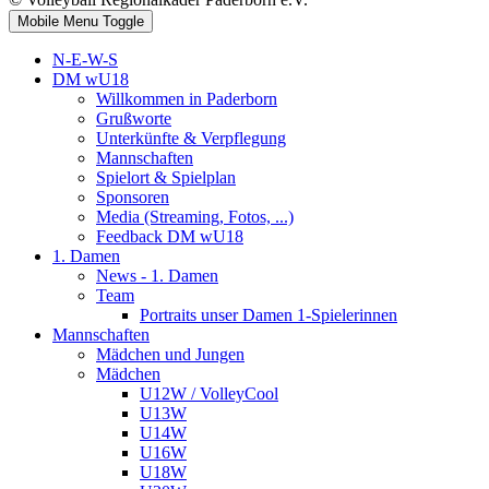
Mobile Menu Toggle
N-E-W-S
DM wU18
Willkommen in Paderborn
Grußworte
Unterkünfte & Verpflegung
Mannschaften
Spielort & Spielplan
Sponsoren
Media (Streaming, Fotos, ...)
Feedback DM wU18
1. Damen
News - 1. Damen
Team
Portraits unser Damen 1-Spielerinnen
Mannschaften
Mädchen und Jungen
Mädchen
U12W / VolleyCool
U13W
U14W
U16W
U18W