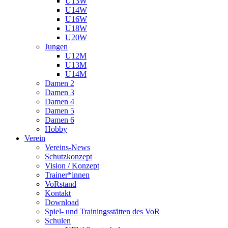
U13W
U14W
U16W
U18W
U20W
Jungen
U12M
U13M
U14M
Damen 2
Damen 3
Damen 4
Damen 5
Damen 6
Hobby
Verein
Vereins-News
Schutzkonzept
Vision / Konzept
Trainer*innen
VoRstand
Kontakt
Download
Spiel- und Trainingsstätten des VoR
Schulen