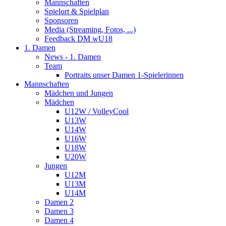
Mannschaften
Spielort & Spielplan
Sponsoren
Media (Streaming, Fotos, ...)
Feedback DM wU18
1. Damen
News - 1. Damen
Team
Portraits unser Damen 1-Spielerinnen
Mannschaften
Mädchen und Jungen
Mädchen
U12W / VolleyCool
U13W
U14W
U16W
U18W
U20W
Jungen
U12M
U13M
U14M
Damen 2
Damen 3
Damen 4