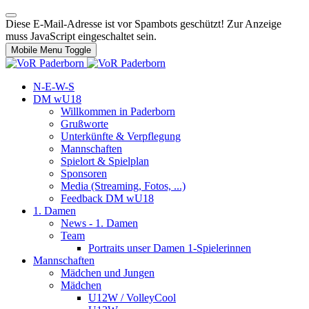
Diese E-Mail-Adresse ist vor Spambots geschützt! Zur Anzeige
muss JavaScript eingeschaltet sein.
Mobile Menu Toggle
N-E-W-S
DM wU18
Willkommen in Paderborn
Grußworte
Unterkünfte & Verpflegung
Mannschaften
Spielort & Spielplan
Sponsoren
Media (Streaming, Fotos, ...)
Feedback DM wU18
1. Damen
News - 1. Damen
Team
Portraits unser Damen 1-Spielerinnen
Mannschaften
Mädchen und Jungen
Mädchen
U12W / VolleyCool