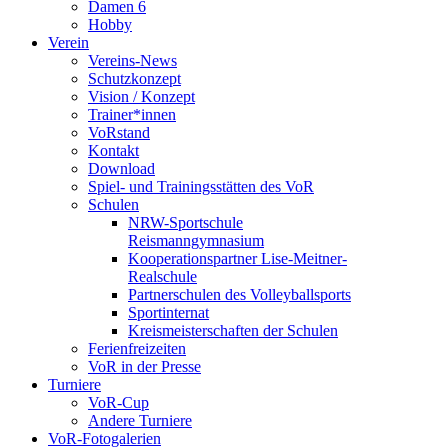
Damen 6
Hobby
Verein
Vereins-News
Schutzkonzept
Vision / Konzept
Trainer*innen
VoRstand
Kontakt
Download
Spiel- und Trainingsstätten des VoR
Schulen
NRW-Sportschule
Reismanngymnasium
Kooperationspartner Lise-Meitner-
Realschule
Partnerschulen des Volleyballsports
Sportinternat
Kreismeisterschaften der Schulen
Ferienfreizeiten
VoR in der Presse
Turniere
VoR-Cup
Andere Turniere
VoR-Fotogalerien