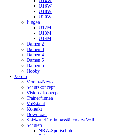
U14W
U16W
U18W
U20W
Jungen
U12M
U13M
U14M
Damen 2
Damen 3
Damen 4
Damen 5
Damen 6
Hobby
Verein
Vereins-News
Schutzkonzept
Vision / Konzept
Trainer*innen
VoRstand
Kontakt
Download
Spiel- und Trainingsstätten des VoR
Schulen
NRW-Sportschule