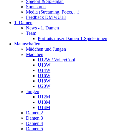
Spielort & Spielplan
Sponsoren
Media (Streaming, Fotos, ...)
Feedback DM wU18
1. Damen
News - 1. Damen
Team
Portraits unser Damen 1-Spielerinnen
Mannschaften
Mädchen und Jungen
Mädchen
U12W / VolleyCool
U13W
U14W
U16W
U18W
U20W
Jungen
U12M
U13M
U14M
Damen 2
Damen 3
Damen 4
Damen 5