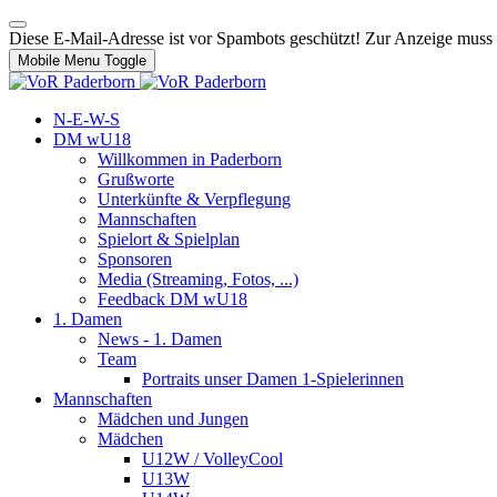
Diese E-Mail-Adresse ist vor Spambots geschützt! Zur Anzeige muss J
Mobile Menu Toggle
N-E-W-S
DM wU18
Willkommen in Paderborn
Grußworte
Unterkünfte & Verpflegung
Mannschaften
Spielort & Spielplan
Sponsoren
Media (Streaming, Fotos, ...)
Feedback DM wU18
1. Damen
News - 1. Damen
Team
Portraits unser Damen 1-Spielerinnen
Mannschaften
Mädchen und Jungen
Mädchen
U12W / VolleyCool
U13W