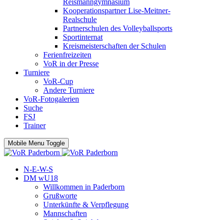
Reismanngymnasium
Kooperationspartner Lise-Meitner-
Realschule
Partnerschulen des Volleyballsports
Sportinternat
Kreismeisterschaften der Schulen
Ferienfreizeiten
VoR in der Presse
Turniere
VoR-Cup
Andere Turniere
VoR-Fotogalerien
Suche
FSJ
Trainer
Mobile Menu Toggle
N-E-W-S
DM wU18
Willkommen in Paderborn
Grußworte
Unterkünfte & Verpflegung
Mannschaften