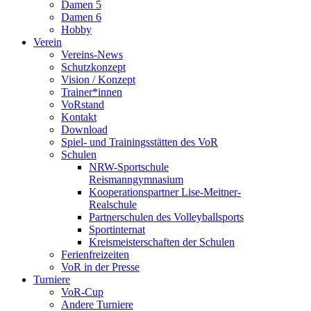
Damen 5
Damen 6
Hobby
Verein
Vereins-News
Schutzkonzept
Vision / Konzept
Trainer*innen
VoRstand
Kontakt
Download
Spiel- und Trainingsstätten des VoR
Schulen
NRW-Sportschule
Reismanngymnasium
Kooperationspartner Lise-Meitner-
Realschule
Partnerschulen des Volleyballsports
Sportinternat
Kreismeisterschaften der Schulen
Ferienfreizeiten
VoR in der Presse
Turniere
VoR-Cup
Andere Turniere