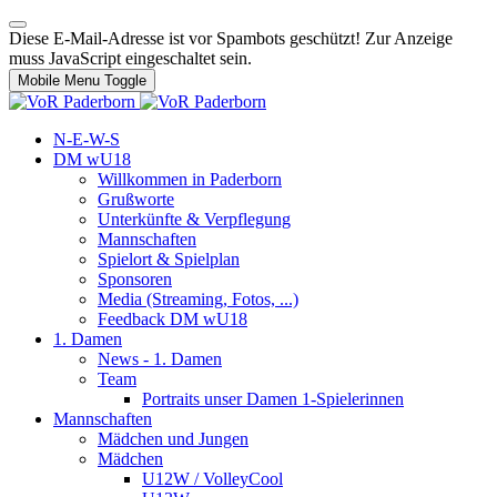
Diese E-Mail-Adresse ist vor Spambots geschützt! Zur Anzeige
muss JavaScript eingeschaltet sein.
Mobile Menu Toggle
N-E-W-S
DM wU18
Willkommen in Paderborn
Grußworte
Unterkünfte & Verpflegung
Mannschaften
Spielort & Spielplan
Sponsoren
Media (Streaming, Fotos, ...)
Feedback DM wU18
1. Damen
News - 1. Damen
Team
Portraits unser Damen 1-Spielerinnen
Mannschaften
Mädchen und Jungen
Mädchen
U12W / VolleyCool