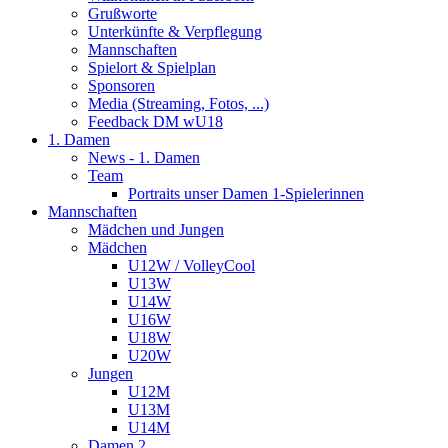
Grußworte
Unterkünfte & Verpflegung
Mannschaften
Spielort & Spielplan
Sponsoren
Media (Streaming, Fotos, ...)
Feedback DM wU18
1. Damen
News - 1. Damen
Team
Portraits unser Damen 1-Spielerinnen
Mannschaften
Mädchen und Jungen
Mädchen
U12W / VolleyCool
U13W
U14W
U16W
U18W
U20W
Jungen
U12M
U13M
U14M
Damen 2