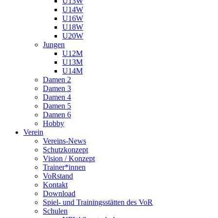
U13W
U14W
U16W
U18W
U20W
Jungen
U12M
U13M
U14M
Damen 2
Damen 3
Damen 4
Damen 5
Damen 6
Hobby
Verein
Vereins-News
Schutzkonzept
Vision / Konzept
Trainer*innen
VoRstand
Kontakt
Download
Spiel- und Trainingsstätten des VoR
Schulen