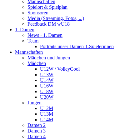
Mannschaften
Spielort & Spielplan
Sponsoren
Media (Streaming, Fotos, ...)
Feedback DM wU18
1. Damen
News - 1. Damen
Team
Portraits unser Damen 1-Spielerinnen
Mannschaften
Mädchen und Jungen
Mädchen
U12W / VolleyCool
U13W
U14W
U16W
U18W
U20W
Jungen
U12M
U13M
U14M
Damen 2
Damen 3
Damen 4