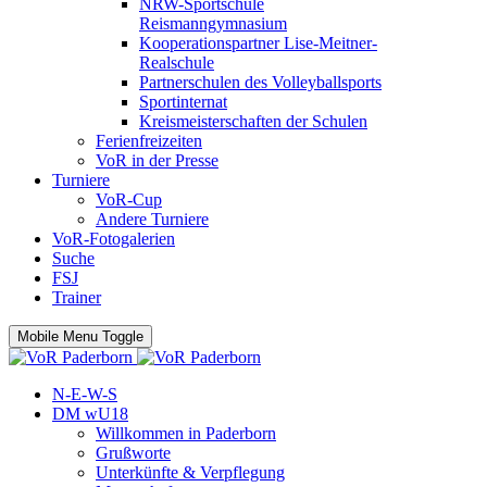
NRW-Sportschule
Reismanngymnasium
Kooperationspartner Lise-Meitner-
Realschule
Partnerschulen des Volleyballsports
Sportinternat
Kreismeisterschaften der Schulen
Ferienfreizeiten
VoR in der Presse
Turniere
VoR-Cup
Andere Turniere
VoR-Fotogalerien
Suche
FSJ
Trainer
Mobile Menu Toggle
N-E-W-S
DM wU18
Willkommen in Paderborn
Grußworte
Unterkünfte & Verpflegung