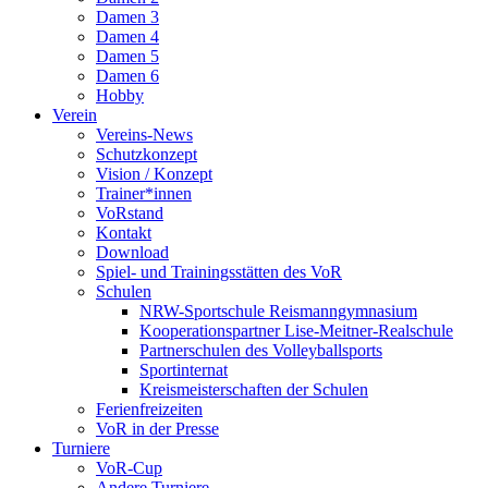
Damen 3
Damen 4
Damen 5
Damen 6
Hobby
Verein
Vereins-News
Schutzkonzept
Vision / Konzept
Trainer*innen
VoRstand
Kontakt
Download
Spiel- und Trainingsstätten des VoR
Schulen
NRW-Sportschule Reismanngymnasium
Kooperationspartner Lise-Meitner-Realschule
Partnerschulen des Volleyballsports
Sportinternat
Kreismeisterschaften der Schulen
Ferienfreizeiten
VoR in der Presse
Turniere
VoR-Cup
Andere Turniere