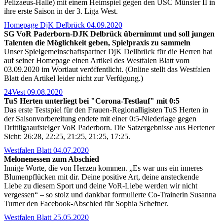
Pelizaeus-Halle) mit einem Heimspiel gegen den USC Münster II in
ihre erste Saison in der 3. Liga West.
Homepage DjK Delbrück 04.09.2020
SG VoR Paderborn-DJK Delbrück übernimmt und soll jungen
Talenten die Möglichkeit geben, Spielpraxis zu sammeln
Unser Spielgemeinschaftspartner DjK Dellbrück für die Herren hat
auf seiner Homepage einen Artikel des Westfalen Blatt vom
03.09.2020 im Wortlaut veröffentlicht. (Online stellt das Westfalen
Blatt den Artikel leider nicht zur Verfügung.)
24Vest 09.08.2020
TuS Herten unterliegt bei "Corona-Testlauf" mit 0:5
Das erste Testspiel für den Frauen-Regionalligisten TuS Herten in
der Saisonvorbereitung endete mit einer 0:5-Niederlage gegen
Drittligaaufsteiger VoR Paderborn. Die Satzergebnisse aus Hertener
Sicht: 26:28, 22:25, 21:25, 21:25, 17:25.
Westfalen Blatt 04.07.2020
Melonenessen zum Abschied
Innige Worte, die von Herzen kommen. „Es war uns ein inneres
Blumenpflücken mit dir. Deine positive Art, deine ansteckende
Liebe zu diesem Sport und deine VoR-Liebe werden wir nicht
vergessen“ – so stolz und dankbar formulierte Co-Trainerin Susanna
Turner den Facebook-Abschied für Sophia Schefner.
Westfalen Blatt 25.05.2020