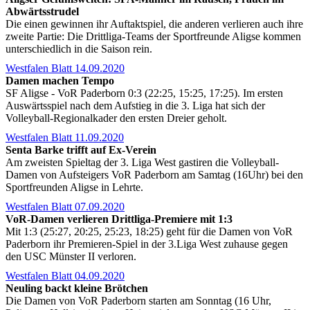
Abwärtsstrudel
Die einen gewinnen ihr Auftaktspiel, die anderen verlieren auch ihre
zweite Partie: Die Drittliga-Teams der Sportfreunde Aligse kommen
unterschiedlich in die Saison rein.
Westfalen Blatt 14.09.2020
Damen machen Tempo
SF Aligse - VoR Paderborn 0:3 (22:25, 15:25, 17:25). Im ersten
Auswärtsspiel nach dem Aufstieg in die 3. Liga hat sich der
Volleyball-Regionalkader den ersten Dreier geholt.
Westfalen Blatt 11.09.2020
Senta Barke trifft auf Ex-Verein
Am zweisten Spieltag der 3. Liga West gastiren die Volleyball-
Damen von Aufsteigers VoR Paderborn am Samtag (16Uhr) bei den
Sportfreunden Aligse in Lehrte.
Westfalen Blatt 07.09.2020
VoR-Damen verlieren Drittliga-Premiere mit 1:3
Mit 1:3 (25:27, 20:25, 25:23, 18:25) geht für die Damen von VoR
Paderborn ihr Premieren-Spiel in der 3.Liga West zuhause gegen
den USC Münster II verloren.
Westfalen Blatt 04.09.2020
Neuling backt kleine Brötchen
Die Damen von VoR Paderborn starten am Sonntag (16 Uhr,