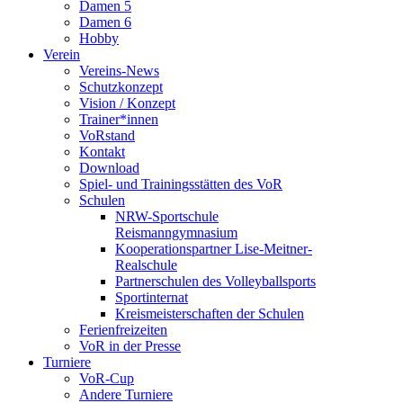
Damen 5
Damen 6
Hobby
Verein
Vereins-News
Schutzkonzept
Vision / Konzept
Trainer*innen
VoRstand
Kontakt
Download
Spiel- und Trainingsstätten des VoR
Schulen
NRW-Sportschule
Reismanngymnasium
Kooperationspartner Lise-Meitner-
Realschule
Partnerschulen des Volleyballsports
Sportinternat
Kreismeisterschaften der Schulen
Ferienfreizeiten
VoR in der Presse
Turniere
VoR-Cup
Andere Turniere