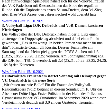
Nach fünfwöchiger Spielpause nähert sich für die Volleyballfrauen
des VoR Paderborn mit Riesenschritten das Ende der regulären
Runde. Ob die Euphorie des ersten Saison-Dreiers, dem 3:1-Sieg
über Blau-Weiß Aasee, den Jahreswechsel wohl überlebt hat?
Westfalen Blatt 25.10.2021
3. Volleyball-Liga: DJK Delbrück und VoR-Damen kassieren
Niederlagen
Die Volleyballer der DJK Delbrück haben in der 3. Liga einen
anstrengenden Doppelspieltag absolviert und dabei einen Punkt
gewonnen. „Das ist zu wenig. In beiden Partien war mehr für uns
drin“, bilanzierte Coach Uli Kussin. Dessen Team hatte am
Samstagabend das Heimspiel gegen den PTSV Aachen mit 1:3
(13:25, 18:25, 25:20, 21:25) verloren. Am Sonntagnachmittag zog
die DJK beim TSC Gievenbeck mit 2:3 (25:21, 25:22, 23:25, 24:26,
16:18) den Kürzeren.
Westfalen Blatt 15.10.2021
Neuformiertes Frauenteam startet Sonntag mit Heimspiel gegen
VC Osnabrück in die neue Serie
„Wir freuen uns wie Bolle“ Für die Frauen des Volleyball-
Regionalkaders (VoR) beginnt an diesem Sonntag um 16 Uhr das
Abenteuer Dritte Liga. Erster Prüfstein in der Halle des Pelizaeus-
Gymnasiums ist der VC Osnabrück. Im September 2020 war dieser
Vergleich noch deutlich mit 3:0 an den Gastgeber gegangen.