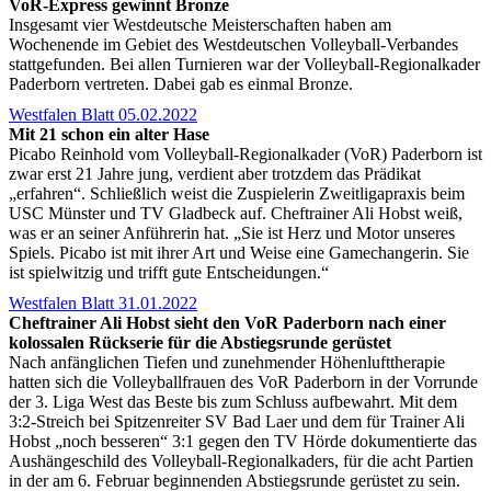
VoR-Express gewinnt Bronze
Insgesamt vier Westdeutsche Meisterschaften haben am
Wochenende im Gebiet des Westdeutschen Volleyball-Verbandes
stattgefunden. Bei allen Turnieren war der Volleyball-Regionalkader
Paderborn vertreten. Dabei gab es einmal Bronze.
Westfalen Blatt 05.02.2022
Mit 21 schon ein alter Hase
Picabo Reinhold vom Volleyball-Regionalkader (VoR) Paderborn ist
zwar erst 21 Jahre jung, verdient aber trotzdem das Prädikat
„erfahren“. Schließlich weist die Zuspielerin Zweitligapraxis beim
USC Münster und TV Gladbeck auf. Cheftrainer Ali Hobst weiß,
was er an seiner Anführerin hat. „Sie ist Herz und Motor unseres
Spiels. Picabo ist mit ihrer Art und Weise eine Gamechangerin. Sie
ist spielwitzig und trifft gute Entscheidungen.“
Westfalen Blatt 31.01.2022
Cheftrainer Ali Hobst sieht den VoR Paderborn nach einer
kolossalen Rückserie für die Abstiegsrunde gerüstet
Nach anfänglichen Tiefen und zunehmender Höhenlufttherapie
hatten sich die Volleyballfrauen des VoR Paderborn in der Vorrunde
der 3. Liga West das Beste bis zum Schluss aufbewahrt. Mit dem
3:2-Streich bei Spitzenreiter SV Bad Laer und dem für Trainer Ali
Hobst „noch besseren“ 3:1 gegen den TV Hörde dokumentierte das
Aushängeschild des Volleyball-Regionalkaders, für die acht Partien
in der am 6. Februar beginnenden Abstiegsrunde gerüstet zu sein.