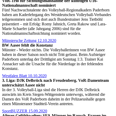
VoR-Trio für Sichtungsmaßnahme der künftigen U16-
Nationalmannschaft nominiert
Fünf Nachwuchstalente des Volleyball-Regionalkaders Paderborn
haben am Kaderlehrgang des Westdeutschen Volleyball-Verbandes
teilgenommen und sich dort auch Bundestrainer Jens Tietböhl
präsentiert – mit Erfolg: Romy Jahnich, Greta Rakow und Lara-
Marie Schaefer (alle Jahrgang 2006) sind für die
Nationalmannschaftssichtung nominiert worden.
Münstersche Zeitung 12.10.2020
BW Aasee fehlt die Konstanz
Münster - Wieder nichts. Die Volleyballerinnen von BW Aasee
haben in dieser Saison noch nicht Tritt gefasst. Beim Aufsteiger
Paderborn unterlag der Drittligist am Sonntag 1:3. Trainer Kai
Annacker sah die Ursache für die Niederlage in der fehlenden
Konstanz.
Westfalen Blatt 10.10.2020
3. Liga: DJK Delbrück nach Freudenberg. VoR-Damenteam
unterschätzt Aasee nicht
In der 3. Volleyball-Liga sind die Herren der DJK Delbrück
auswärts im Kreis Siegen-Wittgenstein unterwegs, während die
Damen des VoR Paderborn daheim in der Pelizaeushalle gegen
einen Münsteraner Stadtteil-Verein antreten.
SportBUZZER 15.09.2020
Aligser Gefühlswelten: SFA-Männer im Rausch, Frauen im