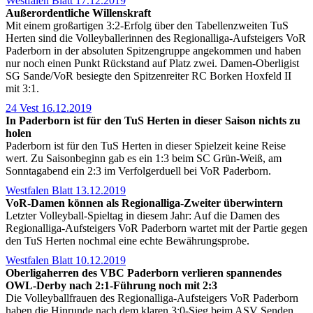
Westfalen Blatt 17.12.2019
Außerordentliche Willenskraft
Mit einem großartigen 3:2-Erfolg über den Tabellenzweiten TuS
Herten sind die Volleyballerinnen des Regionalliga-Aufsteigers VoR
Paderborn in der absoluten Spitzengruppe angekommen und haben
nur noch einen Punkt Rückstand auf Platz zwei. Damen-Oberligist
SG Sande/VoR besiegte den Spitzenreiter RC Borken Hoxfeld II
mit 3:1.
24 Vest 16.12.2019
In Paderborn ist für den TuS Herten in dieser Saison nichts zu
holen
Paderborn ist für den TuS Herten in dieser Spielzeit keine Reise
wert. Zu Saisonbeginn gab es ein 1:3 beim SC Grün-Weiß, am
Sonntagabend ein 2:3 im Verfolgerduell bei VoR Paderborn.
Westfalen Blatt 13.12.2019
VoR-Damen können als Regionalliga-Zweiter überwintern
Letzter Volleyball-Spieltag in diesem Jahr: Auf die Damen des
Regionalliga-Aufsteigers VoR Paderborn wartet mit der Partie gegen
den TuS Herten nochmal eine echte Bewährungsprobe.
Westfalen Blatt 10.12.2019
Oberligaherren des VBC Paderborn verlieren spannendes
OWL-Derby nach 2:1-Führung noch mit 2:3
Die Volleyballfrauen des Regionalliga-Aufsteigers VoR Paderborn
haben die Hinrunde nach dem klaren 3:0-Sieg beim ASV Senden