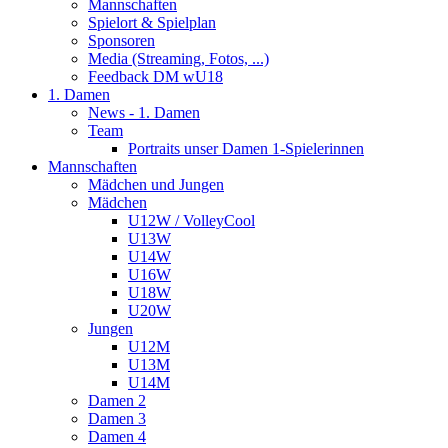
Mannschaften
Spielort & Spielplan
Sponsoren
Media (Streaming, Fotos, ...)
Feedback DM wU18
1. Damen
News - 1. Damen
Team
Portraits unser Damen 1-Spielerinnen
Mannschaften
Mädchen und Jungen
Mädchen
U12W / VolleyCool
U13W
U14W
U16W
U18W
U20W
Jungen
U12M
U13M
U14M
Damen 2
Damen 3
Damen 4