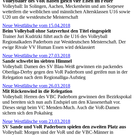
Volleyballer des VoR haben gleich vier Eisen im Feuer
Volleyball: In Solingen, Aachen, Meckenheim und am Sorpesee
wetteifern die weiblichen und männlichen Altersklassen U16 sowie
U20 um die westdeutsche Meisterschaft
Neue Westfälische vom 15.04.2018
Beim Volleyball ohne Satzverlust den Titel eingespielt
Trainer Juri Kudrizki führt auch die U16 des Volleyball
Regionalkaders Paderborn zur Westdeutschen Meisterschaft. Der
ewige Rivale VV Human Essen wird deklassiert
Neue Westfälische vom 27.03.2018
Sande schwebt im siebten Himmel
Volleyball: Damen des SV Blau-Weiß gewinnen ein packendes
Oberliga-Derby gegen den VoR Paderborn und greifen nun in der
Relegation nach dem Regionalliga-Aufstieg
Neue Westfälische vom 26.03.2018
Mit Rückenwind in die Relegation
Volleyball: Herren des VBC Paderborn gewinnen den Bezirkspokal
und bereiten sich nun aufs Endspiel um den Klassenerhalt vor.
Dieses steigt beim VC Menden-Much. Auch die VoR-Damen
sichern sich den Pokalsieg
Neue Westfälische vom 23.03.2018
SV Sande und VoR Paderborn spielen den zweiten Platz aus
Volleyball: Morgen sind der VoR und die VBC-Männer in