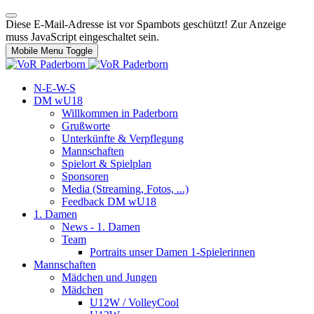
Diese E-Mail-Adresse ist vor Spambots geschützt! Zur Anzeige
muss JavaScript eingeschaltet sein.
Mobile Menu Toggle
N-E-W-S
DM wU18
Willkommen in Paderborn
Grußworte
Unterkünfte & Verpflegung
Mannschaften
Spielort & Spielplan
Sponsoren
Media (Streaming, Fotos, ...)
Feedback DM wU18
1. Damen
News - 1. Damen
Team
Portraits unser Damen 1-Spielerinnen
Mannschaften
Mädchen und Jungen
Mädchen
U12W / VolleyCool