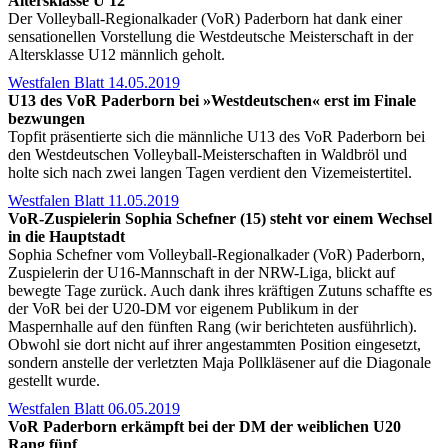
Altersklasse U 12
Der Volleyball-Regionalkader (VoR) Paderborn hat dank einer
sensationellen Vorstellung die Westdeutsche Meisterschaft in der
Altersklasse U12 männlich geholt.
Westfalen Blatt 14.05.2019
U13 des VoR Paderborn bei »Westdeutschen« erst im Finale
bezwungen
Topfit präsentierte sich die männliche U13 des VoR Paderborn bei
den Westdeutschen Volleyball-Meisterschaften in Waldbröl und
holte sich nach zwei langen Tagen verdient den Vizemeistertitel.
Westfalen Blatt 11.05.2019
VoR-Zuspielerin Sophia Schefner (15) steht vor einem Wechsel
in die Hauptstadt
Sophia Schefner vom Volleyball-Regionalkader (VoR) Paderborn,
Zuspielerin der U16-Mannschaft in der NRW-Liga, blickt auf
bewegte Tage zurück. Auch dank ihres kräftigen Zutuns schaffte es
der VoR bei der U20-DM vor eigenem Publikum in der
Maspernhalle auf den fünften Rang (wir berichteten ausführlich).
Obwohl sie dort nicht auf ihrer angestammten Position eingesetzt,
sondern anstelle der verletzten Maja Pollkläsener auf die Diagonale
gestellt wurde.
Westfalen Blatt 06.05.2019
VoR Paderborn erkämpft bei der DM der weiblichen U20
Rang fünf