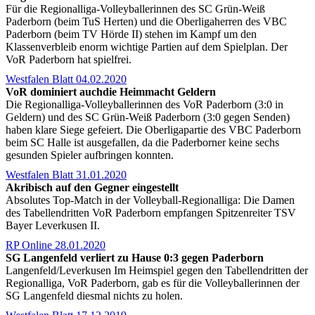
Für die Regionalliga-Volleyballerinnen des SC Grün-Weiß
Paderborn (beim TuS Herten) und die Oberligaherren des VBC
Paderborn (beim TV Hörde II) stehen im Kampf um den
Klassenverbleib enorm wichtige Partien auf dem Spielplan. Der
VoR Paderborn hat spielfrei.
Westfalen Blatt 04.02.2020
VoR dominiert auchdie Heimmacht Geldern
Die Regionalliga-Volleyballerinnen des VoR Paderborn (3:0 in
Geldern) und des SC Grün-Weiß Paderborn (3:0 gegen Senden)
haben klare Siege gefeiert. Die Oberligapartie des VBC Paderborn
beim SC Halle ist ausgefallen, da die Paderborner keine sechs
gesunden Spieler aufbringen konnten.
Westfalen Blatt 31.01.2020
Akribisch auf den Gegner eingestellt
Absolutes Top-Match in der Volleyball-Regionalliga: Die Damen
des Tabellendritten VoR Paderborn empfangen Spitzenreiter TSV
Bayer Leverkusen II.
RP Online 28.01.2020
SG Langenfeld verliert zu Hause 0:3 gegen Paderborn
Langenfeld/Leverkusen Im Heimspiel gegen den Tabellendritten der
Regionalliga, VoR Paderborn, gab es für die Volleyballerinnen der
SG Langenfeld diesmal nichts zu holen.