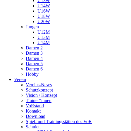
U13W
U14W
U16W
U18W
U20W
Jungen
U12M
U13M
U14M
Damen 2
Damen 3
Damen 4
Damen 5
Damen 6
Hobby
Verein
Vereins-News
Schutzkonzept
Vision / Konzept
Trainer*innen
VoRstand
Kontakt
Download
Spiel- und Trainingsstätten des VoR
Schulen