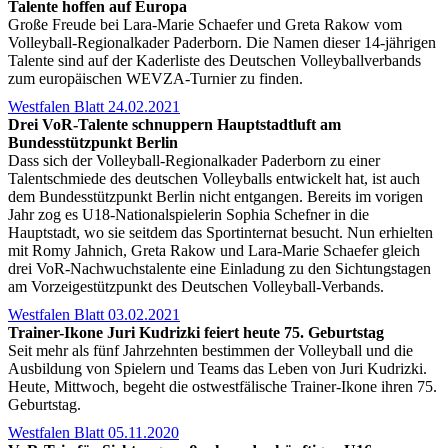
Talente hoffen auf Europa
Große Freude bei Lara-Marie Schaefer und Greta Rakow vom
Volleyball-Regionalkader Paderborn. Die Namen dieser 14-jährigen
Talente sind auf der Kaderliste des Deutschen Volleyballverbands
zum europäischen WEVZA-Turnier zu finden.
Westfalen Blatt 24.02.2021
Drei VoR-Talente schnuppern Hauptstadtluft am
Bundesstützpunkt Berlin
Dass sich der Volleyball-Regionalkader Paderborn zu einer
Talentschmiede des deutschen Volleyballs entwickelt hat, ist auch
dem Bundesstützpunkt Berlin nicht entgangen. Bereits im vorigen
Jahr zog es U18-Nationalspielerin Sophia Schefner in die
Hauptstadt, wo sie seitdem das Sportinternat besucht. Nun erhielten
mit Romy Jahnich, Greta Rakow und Lara-Marie Schaefer gleich
drei VoR-Nachwuchstalente eine Einladung zu den Sichtungstagen
am Vorzeigestützpunkt des Deutschen Volleyball-Verbands.
Westfalen Blatt 03.02.2021
Trainer-Ikone Juri Kudrizki feiert heute 75. Geburtstag
Seit mehr als fünf Jahrzehnten bestimmen der Volleyball und die
Ausbildung von Spielern und Teams das Leben von Juri Kudrizki.
Heute, Mittwoch, begeht die ostwestfälische Trainer-Ikone ihren 75.
Geburtstag.
Westfalen Blatt 05.11.2020