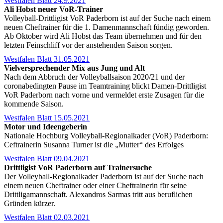
Westfalen Blatt 24.9.2021
Ali Hobst neuer VoR-Trainer
Volleyball-Drittligist VoR Paderborn ist auf der Suche nach einem
neuen Cheftrainer für die 1. Damenmannschaft fündig geworden.
Ab Oktober wird Ali Hobst das Team übernehmen und für den
letzten Feinschliff vor der anstehenden Saison sorgen.
Westfalen Blatt 31.05.2021
Vielversprechender Mix aus Jung und Alt
Nach dem Abbruch der Volleyballsaison 2020/21 und der
coronabedingten Pause im Teamtraining blickt Damen-Drittligist
VoR Paderborn nach vorne und vermeldet erste Zusagen für die
kommende Saison.
Westfalen Blatt 15.05.2021
Motor und Ideengeberin
Nationale Hochburg Volleyball-Regionalkader (VoR) Paderborn:
Ceftrainerin Susanna Turner ist die „Mutter“ des Erfolges
Westfalen Blatt 09.04.2021
Drittligist VoR Paderborn auf Trainersuche
Der Volleyball-Regionalkader Paderborn ist auf der Suche nach
einem neuen Cheftrainer oder einer Cheftrainerin für seine
Drittligamannschaft. Alexandros Sarmas tritt aus beruflichen
Gründen kürzer.
Westfalen Blatt 02.03.2021