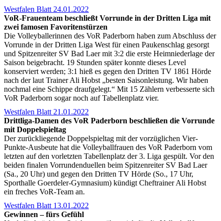
Westfalen Blatt 24.01.2022
VoR-Frauenteam beschließt Vorrunde in der Dritten Liga mit
zwei famosen Favoritenstürzen
Die Volleyballerinnen des VoR Paderborn haben zum Abschluss der
Vorrunde in der Dritten Liga West für einen Paukenschlag gesorgt
und Spitzenreiter SV Bad Laer mit 3:2 die erste Heimniederlage der
Saison beigebracht. 19 Stunden später konnte dieses Level
konserviert werden; 3:1 hieß es gegen den Dritten TV 1861 Hörde
nach der laut Trainer Ali Hobst „besten Saisonleistung. Wir haben
nochmal eine Schippe draufgelegt.“ Mit 15 Zählern verbesserte sich
VoR Paderborn sogar noch auf Tabellenplatz vier.
Westfalen Blatt 21.01.2022
Drittliga-Damen des VoR Paderborn beschließen die Vorrunde
mit Doppelspieltag
Der zurückliegende Doppelspieltag mit der vorzüglichen Vier-
Punkte-Ausbeute hat die Volleyballfrauen des VoR Paderborn vom
letzten auf den vorletzten Tabellenplatz der 3. Liga gespült. Vor den
beiden finalen Vorrundenduellen beim Spitzenreiter SV Bad Laer
(Sa., 20 Uhr) und gegen den Dritten TV Hörde (So., 17 Uhr,
Sporthalle Goerdeler-Gymnasium) kündigt Cheftrainer Ali Hobst
ein freches VoR-Team an.
Westfalen Blatt 13.01.2022
Gewinnen – fürs Gefühl