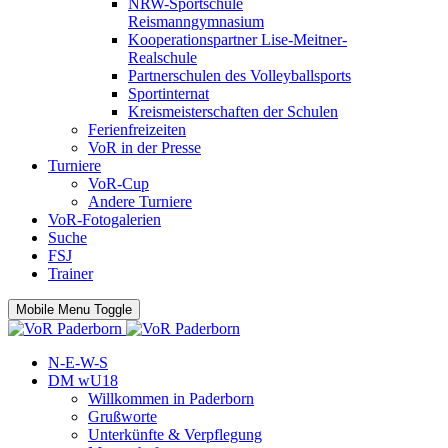
NRW-Sportschule
Reismanngymnasium
Kooperationspartner Lise-Meitner-
Realschule
Partnerschulen des Volleyballsports
Sportinternat
Kreismeisterschaften der Schulen
Ferienfreizeiten
VoR in der Presse
Turniere
VoR-Cup
Andere Turniere
VoR-Fotogalerien
Suche
FSJ
Trainer
Mobile Menu Toggle
N-E-W-S
DM wU18
Willkommen in Paderborn
Grußworte
Unterkünfte & Verpflegung