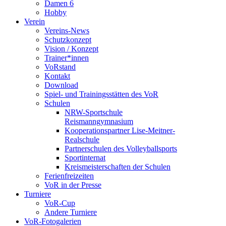
Damen 6
Hobby
Verein
Vereins-News
Schutzkonzept
Vision / Konzept
Trainer*innen
VoRstand
Kontakt
Download
Spiel- und Trainingsstätten des VoR
Schulen
NRW-Sportschule
Reismanngymnasium
Kooperationspartner Lise-Meitner-
Realschule
Partnerschulen des Volleyballsports
Sportinternat
Kreismeisterschaften der Schulen
Ferienfreizeiten
VoR in der Presse
Turniere
VoR-Cup
Andere Turniere
VoR-Fotogalerien