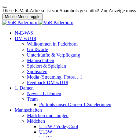
Diese E-Mail-Adresse ist vor Spambots geschützt! Zur Anzeige muss J
Mobile Menu Toggle
N-E-W-S
DM wU18
Willkommen in Paderborn
Grußworte
Unterkünfte & Verpflegung
Mannschaften
Spielort & Spielplan
Sponsoren
Media (Streaming, Fotos, ...)
Feedback DM wU18
1. Damen
News - 1. Damen
Team
Portraits unser Damen 1-Spielerinnen
Mannschaften
Mädchen und Jungen
Mädchen
U12W / VolleyCool
U13W