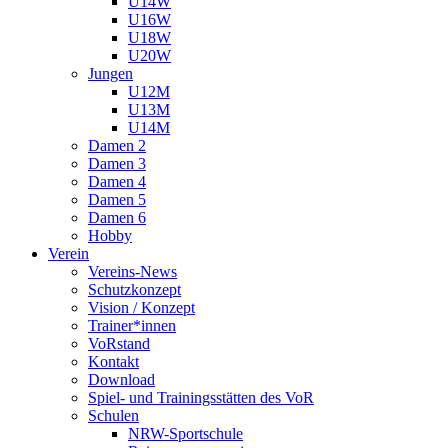
U14W
U16W
U18W
U20W
Jungen
U12M
U13M
U14M
Damen 2
Damen 3
Damen 4
Damen 5
Damen 6
Hobby
Verein
Vereins-News
Schutzkonzept
Vision / Konzept
Trainer*innen
VoRstand
Kontakt
Download
Spiel- und Trainingsstätten des VoR
Schulen
NRW-Sportschule