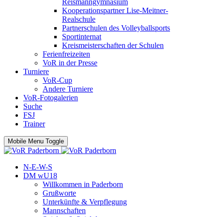
Reismanngymnasium
Kooperationspartner Lise-Meitner-
Realschule
Partnerschulen des Volleyballsports
Sportinternat
Kreismeisterschaften der Schulen
Ferienfreizeiten
VoR in der Presse
Turniere
VoR-Cup
Andere Turniere
VoR-Fotogalerien
Suche
FSJ
Trainer
Mobile Menu Toggle
N-E-W-S
DM wU18
Willkommen in Paderborn
Grußworte
Unterkünfte & Verpflegung
Mannschaften