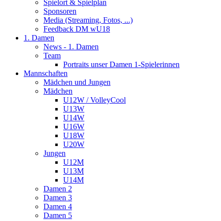
Spielort & Spielplan
Sponsoren
Media (Streaming, Fotos, ...)
Feedback DM wU18
1. Damen
News - 1. Damen
Team
Portraits unser Damen 1-Spielerinnen
Mannschaften
Mädchen und Jungen
Mädchen
U12W / VolleyCool
U13W
U14W
U16W
U18W
U20W
Jungen
U12M
U13M
U14M
Damen 2
Damen 3
Damen 4
Damen 5