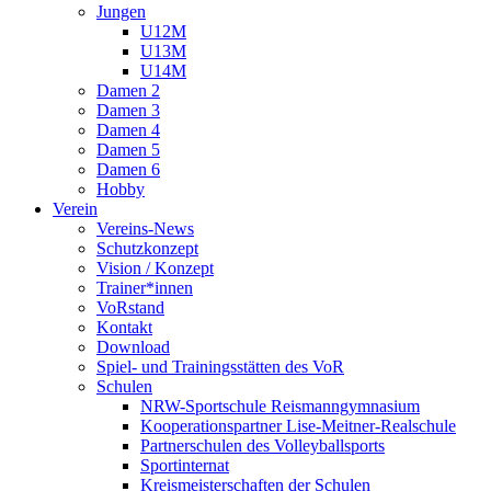
Jungen
U12M
U13M
U14M
Damen 2
Damen 3
Damen 4
Damen 5
Damen 6
Hobby
Verein
Vereins-News
Schutzkonzept
Vision / Konzept
Trainer*innen
VoRstand
Kontakt
Download
Spiel- und Trainingsstätten des VoR
Schulen
NRW-Sportschule Reismanngymnasium
Kooperationspartner Lise-Meitner-Realschule
Partnerschulen des Volleyballsports
Sportinternat
Kreismeisterschaften der Schulen