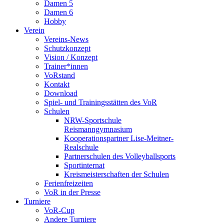
Damen 5
Damen 6
Hobby
Verein
Vereins-News
Schutzkonzept
Vision / Konzept
Trainer*innen
VoRstand
Kontakt
Download
Spiel- und Trainingsstätten des VoR
Schulen
NRW-Sportschule
Reismanngymnasium
Kooperationspartner Lise-Meitner-
Realschule
Partnerschulen des Volleyballsports
Sportinternat
Kreismeisterschaften der Schulen
Ferienfreizeiten
VoR in der Presse
Turniere
VoR-Cup
Andere Turniere