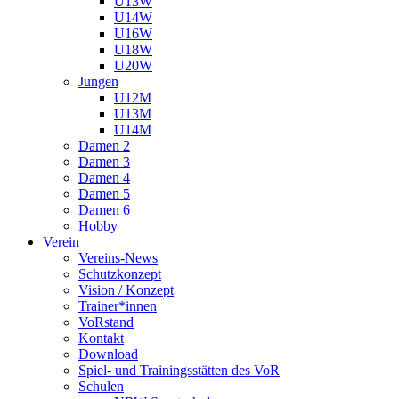
U13W
U14W
U16W
U18W
U20W
Jungen
U12M
U13M
U14M
Damen 2
Damen 3
Damen 4
Damen 5
Damen 6
Hobby
Verein
Vereins-News
Schutzkonzept
Vision / Konzept
Trainer*innen
VoRstand
Kontakt
Download
Spiel- und Trainingsstätten des VoR
Schulen