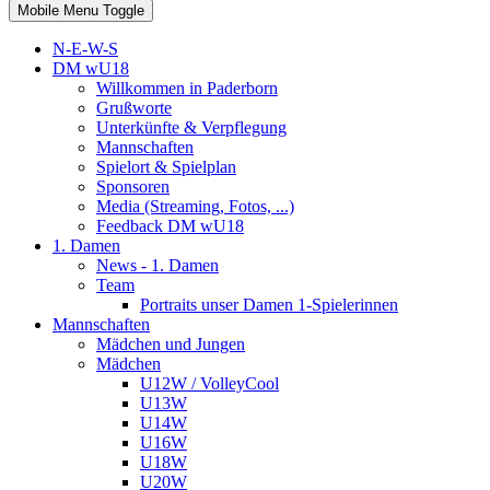
Mobile Menu Toggle
N-E-W-S
DM wU18
Willkommen in Paderborn
Grußworte
Unterkünfte & Verpflegung
Mannschaften
Spielort & Spielplan
Sponsoren
Media (Streaming, Fotos, ...)
Feedback DM wU18
1. Damen
News - 1. Damen
Team
Portraits unser Damen 1-Spielerinnen
Mannschaften
Mädchen und Jungen
Mädchen
U12W / VolleyCool
U13W
U14W
U16W
U18W
U20W