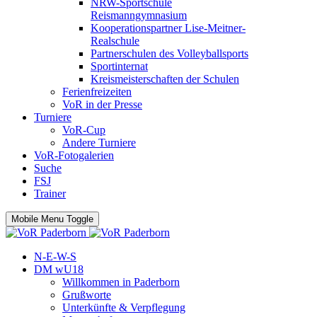
NRW-Sportschule
Reismanngymnasium
Kooperationspartner Lise-Meitner-
Realschule
Partnerschulen des Volleyballsports
Sportinternat
Kreismeisterschaften der Schulen
Ferienfreizeiten
VoR in der Presse
Turniere
VoR-Cup
Andere Turniere
VoR-Fotogalerien
Suche
FSJ
Trainer
Mobile Menu Toggle
N-E-W-S
DM wU18
Willkommen in Paderborn
Grußworte
Unterkünfte & Verpflegung