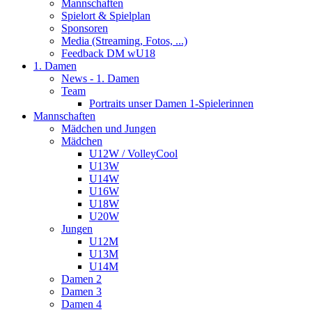
Mannschaften
Spielort & Spielplan
Sponsoren
Media (Streaming, Fotos, ...)
Feedback DM wU18
1. Damen
News - 1. Damen
Team
Portraits unser Damen 1-Spielerinnen
Mannschaften
Mädchen und Jungen
Mädchen
U12W / VolleyCool
U13W
U14W
U16W
U18W
U20W
Jungen
U12M
U13M
U14M
Damen 2
Damen 3
Damen 4