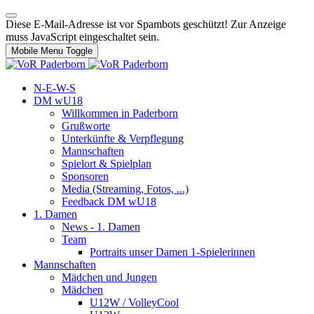
Diese E-Mail-Adresse ist vor Spambots geschützt! Zur Anzeige
muss JavaScript eingeschaltet sein.
Mobile Menu Toggle
N-E-W-S
DM wU18
Willkommen in Paderborn
Grußworte
Unterkünfte & Verpflegung
Mannschaften
Spielort & Spielplan
Sponsoren
Media (Streaming, Fotos, ...)
Feedback DM wU18
1. Damen
News - 1. Damen
Team
Portraits unser Damen 1-Spielerinnen
Mannschaften
Mädchen und Jungen
Mädchen
U12W / VolleyCool