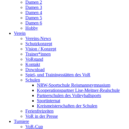
Damen 2
Damen 3
Damen 4
Damen 5
Damen 6
Hobby
Verein
Vereins-News
Schutzkonzept
Vision / Konzept
Trainer*innen
VoRstand
Kontakt
Download
Spiel- und Trainingsstätten des VoR
Schulen
NRW-Sportschule Reismanngymnasium
Kooperationspartner Lise-Meitner-Realschule
Partnerschulen des Volleyballsports
Sportinternat
Kreismeisterschaften der Schulen
Ferienfreizeiten
VoR in der Presse
Turniere
VoR-Cup