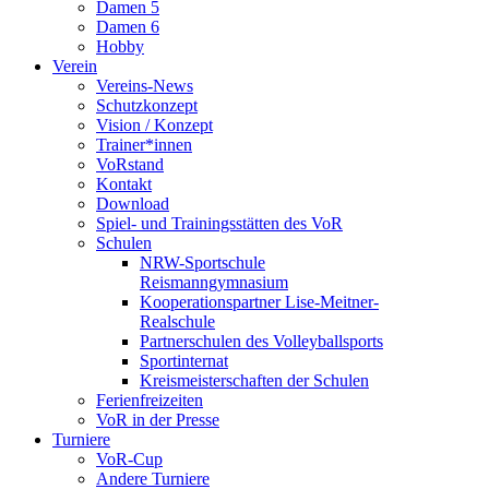
Damen 5
Damen 6
Hobby
Verein
Vereins-News
Schutzkonzept
Vision / Konzept
Trainer*innen
VoRstand
Kontakt
Download
Spiel- und Trainingsstätten des VoR
Schulen
NRW-Sportschule
Reismanngymnasium
Kooperationspartner Lise-Meitner-
Realschule
Partnerschulen des Volleyballsports
Sportinternat
Kreismeisterschaften der Schulen
Ferienfreizeiten
VoR in der Presse
Turniere
VoR-Cup
Andere Turniere