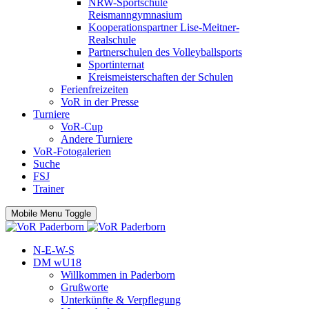
NRW-Sportschule
Reismanngymnasium
Kooperationspartner Lise-Meitner-
Realschule
Partnerschulen des Volleyballsports
Sportinternat
Kreismeisterschaften der Schulen
Ferienfreizeiten
VoR in der Presse
Turniere
VoR-Cup
Andere Turniere
VoR-Fotogalerien
Suche
FSJ
Trainer
Mobile Menu Toggle
N-E-W-S
DM wU18
Willkommen in Paderborn
Grußworte
Unterkünfte & Verpflegung