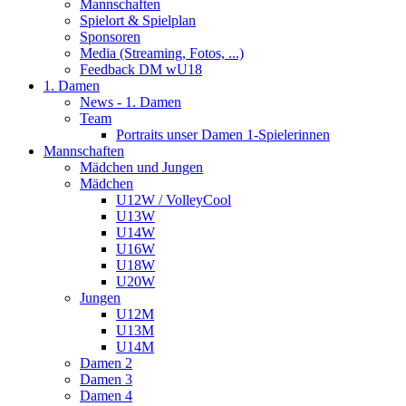
Mannschaften
Spielort & Spielplan
Sponsoren
Media (Streaming, Fotos, ...)
Feedback DM wU18
1. Damen
News - 1. Damen
Team
Portraits unser Damen 1-Spielerinnen
Mannschaften
Mädchen und Jungen
Mädchen
U12W / VolleyCool
U13W
U14W
U16W
U18W
U20W
Jungen
U12M
U13M
U14M
Damen 2
Damen 3
Damen 4