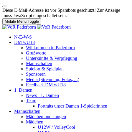
Diese E-Mail-Adresse ist vor Spambots geschützt! Zur Anzeige
muss JavaScript eingeschaltet sein.
Mobile Menu Toggle
N-E-W-S
DM wU18
Willkommen in Paderborn
Grußworte
Unterkünfte & Verpflegung
Mannschaften
Spielort & Spielplan
Sponsoren
Media (Streaming, Fotos, ...)
Feedback DM wU18
1. Damen
News - 1. Damen
Team
Portraits unser Damen 1-Spielerinnen
Mannschaften
Mädchen und Jungen
Mädchen
U12W / VolleyCool