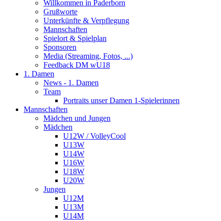
Willkommen in Paderborn
Grußworte
Unterkünfte & Verpflegung
Mannschaften
Spielort & Spielplan
Sponsoren
Media (Streaming, Fotos, ...)
Feedback DM wU18
1. Damen
News - 1. Damen
Team
Portraits unser Damen 1-Spielerinnen
Mannschaften
Mädchen und Jungen
Mädchen
U12W / VolleyCool
U13W
U14W
U16W
U18W
U20W
Jungen
U12M
U13M
U14M