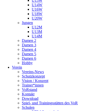
U13W
U14W
U16W
U18W
U20W
Jungen
U12M
U13M
U14M
Damen 2
Damen 3
Damen 4
Damen 5
Damen 6
Hobby
Verein
Vereins-News
Schutzkonzept
Vision / Konzept
Trainer*innen
VoRstand
Kontakt
Download
Spiel- und Trainingsstätten des VoR
Schulen