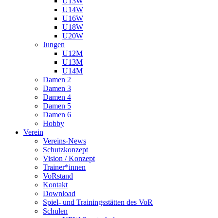
U13W
U14W
U16W
U18W
U20W
Jungen
U12M
U13M
U14M
Damen 2
Damen 3
Damen 4
Damen 5
Damen 6
Hobby
Verein
Vereins-News
Schutzkonzept
Vision / Konzept
Trainer*innen
VoRstand
Kontakt
Download
Spiel- und Trainingsstätten des VoR
Schulen