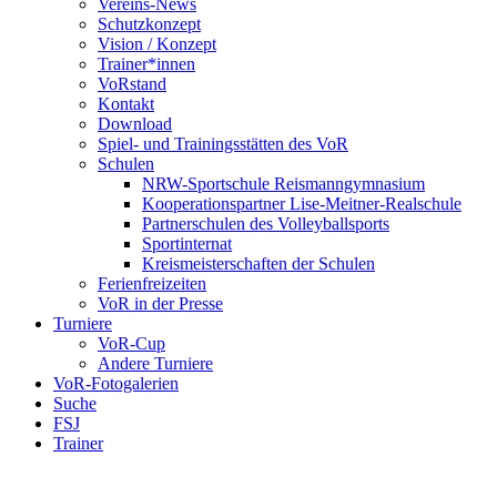
Vereins-News
Schutzkonzept
Vision / Konzept
Trainer*innen
VoRstand
Kontakt
Download
Spiel- und Trainingsstätten des VoR
Schulen
NRW-Sportschule Reismanngymnasium
Kooperationspartner Lise-Meitner-Realschule
Partnerschulen des Volleyballsports
Sportinternat
Kreismeisterschaften der Schulen
Ferienfreizeiten
VoR in der Presse
Turniere
VoR-Cup
Andere Turniere
VoR-Fotogalerien
Suche
FSJ
Trainer