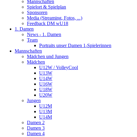
Mannschaften
Spielort & Spielplan
Sponsoren
Media (Streaming, Fotos, ...)
Feedback DM wU18
1. Damen
News - 1. Damen
Team
Portraits unser Damen 1-Spielerinnen
Mannschaften
Mädchen und Jungen
Mädchen
U12W / VolleyCool
U13W
U14W
U16W
U18W
U20W
Jungen
U12M
U13M
U14M
Damen 2
Damen 3
Damen 4