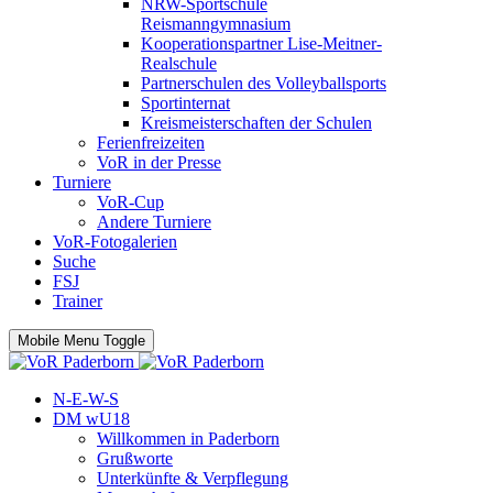
NRW-Sportschule
Reismanngymnasium
Kooperationspartner Lise-Meitner-
Realschule
Partnerschulen des Volleyballsports
Sportinternat
Kreismeisterschaften der Schulen
Ferienfreizeiten
VoR in der Presse
Turniere
VoR-Cup
Andere Turniere
VoR-Fotogalerien
Suche
FSJ
Trainer
Mobile Menu Toggle
N-E-W-S
DM wU18
Willkommen in Paderborn
Grußworte
Unterkünfte & Verpflegung