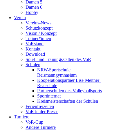
Damen 5
Damen 6
Hobby
Verein
Vereins-News
Schutzkonzept
Vision / Konzept
Trainer*innen
VoRstand
Kontakt
Download
Spiel- und Trainingsstätten des VoR
Schulen
NRW-Sportschule
Reismanngymnasium
Kooperationspartner Lise-Meitner-
Realschule
Partnerschulen des Volleyballsports
Sportinternat
Kreismeisterschaften der Schulen
Ferienfreizeiten
VoR in der Presse
Turniere
VoR-Cup
Andere Turniere