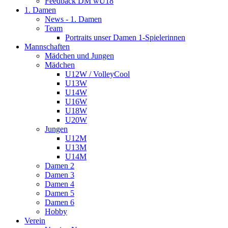
Feedback DM wU18
1. Damen
News - 1. Damen
Team
Portraits unser Damen 1-Spielerinnen
Mannschaften
Mädchen und Jungen
Mädchen
U12W / VolleyCool
U13W
U14W
U16W
U18W
U20W
Jungen
U12M
U13M
U14M
Damen 2
Damen 3
Damen 4
Damen 5
Damen 6
Hobby
Verein