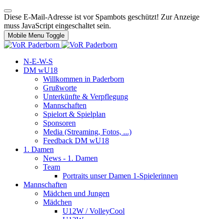
Diese E-Mail-Adresse ist vor Spambots geschützt! Zur Anzeige
muss JavaScript eingeschaltet sein.
Mobile Menu Toggle
N-E-W-S
DM wU18
Willkommen in Paderborn
Grußworte
Unterkünfte & Verpflegung
Mannschaften
Spielort & Spielplan
Sponsoren
Media (Streaming, Fotos, ...)
Feedback DM wU18
1. Damen
News - 1. Damen
Team
Portraits unser Damen 1-Spielerinnen
Mannschaften
Mädchen und Jungen
Mädchen
U12W / VolleyCool