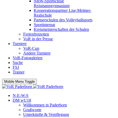
NRW-Sportschule
Reismanngymnasium
Kooperationspartner Lise-Meitner-
Realschule
Partnerschulen des Volleyballsports
Sportinternat
Kreismeisterschaften der Schulen
Ferienfreizeiten
VoR in der Presse
Turniere
VoR-Cup
Andere Turniere
VoR-Fotogalerien
Suche
FSJ
Trainer
Mobile Menu Toggle
N-E-W-S
DM wU18
Willkommen in Paderborn
Grußworte
Unterkünfte & Verpflegung