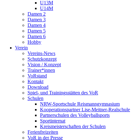
U13M
U14M
Damen 2
Damen 3
Damen 4
Damen 5
Damen 6
Hobby
Verein
Vereins-News
Schutzkonzept
Vision / Konzept
Trainer*innen
VoRstand
Kontakt
Download
Spiel- und Trainingsstätten des VoR
Schulen
NRW-Sportschule Reismanngymnasium
Kooperationspartner Lise-Meitner-Realschule
Partnerschulen des Volleyballsports
Sportinternat
Kreismeisterschaften der Schulen
Ferienfreizeiten
VoR in der Presse