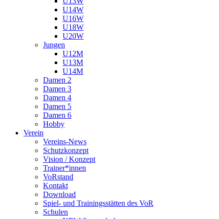
U13W
U14W
U16W
U18W
U20W
Jungen
U12M
U13M
U14M
Damen 2
Damen 3
Damen 4
Damen 5
Damen 6
Hobby
Verein
Vereins-News
Schutzkonzept
Vision / Konzept
Trainer*innen
VoRstand
Kontakt
Download
Spiel- und Trainingsstätten des VoR
Schulen