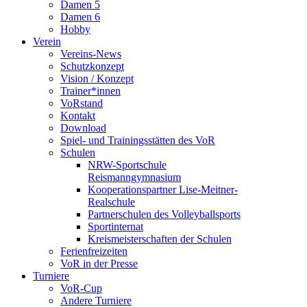
Damen 5
Damen 6
Hobby
Verein
Vereins-News
Schutzkonzept
Vision / Konzept
Trainer*innen
VoRstand
Kontakt
Download
Spiel- und Trainingsstätten des VoR
Schulen
NRW-Sportschule
Reismanngymnasium
Kooperationspartner Lise-Meitner-
Realschule
Partnerschulen des Volleyballsports
Sportinternat
Kreismeisterschaften der Schulen
Ferienfreizeiten
VoR in der Presse
Turniere
VoR-Cup
Andere Turniere