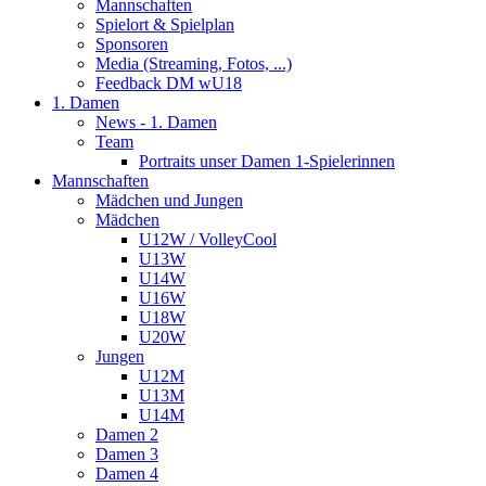
Mannschaften
Spielort & Spielplan
Sponsoren
Media (Streaming, Fotos, ...)
Feedback DM wU18
1. Damen
News - 1. Damen
Team
Portraits unser Damen 1-Spielerinnen
Mannschaften
Mädchen und Jungen
Mädchen
U12W / VolleyCool
U13W
U14W
U16W
U18W
U20W
Jungen
U12M
U13M
U14M
Damen 2
Damen 3
Damen 4