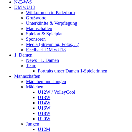
N-E-W-S
DM wU18
Willkommen in Paderborn
Grußworte
Unterkünfte & Verpflegung
Mannschaften
Spielort & Spielplan
Sponsoren
Media (Streaming, Fotos, ...)
Feedback DM wU18
1. Damen
News - 1. Damen
Team
Portraits unser Damen 1-Spielerinnen
Mannschaften
Mädchen und Jungen
Mädchen
U12W / VolleyCool
U13W
U14W
U16W
U18W
U20W
Jungen
U12M