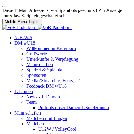
Diese E-Mail-Adresse ist vor Spambots geschützt! Zur Anzeige
muss JavaScript eingeschaltet sein.
Mobile Menu Toggle
N-E-W-S
DM wU18
Willkommen in Paderborn
Grußworte
Unterkünfte & Verpflegung
Mannschaften
Spielort & Spielplan
Sponsoren
Media (Streaming, Fotos, ...)
Feedback DM wU18
1. Damen
News - 1. Damen
Team
Portraits unser Damen 1-Spielerinnen
Mannschaften
Mädchen und Jungen
Mädchen
U12W / VolleyCool